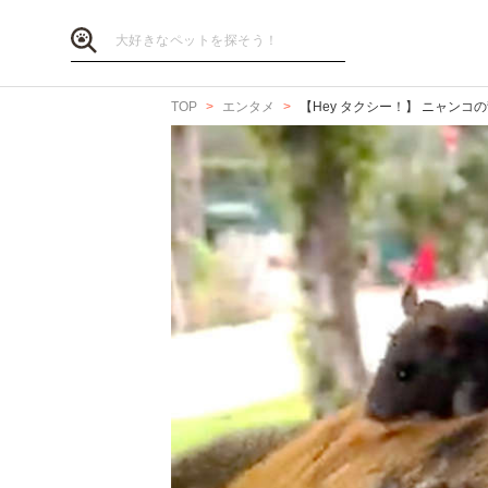
TOP
エンタメ
【Hey タクシー！】 ニャン