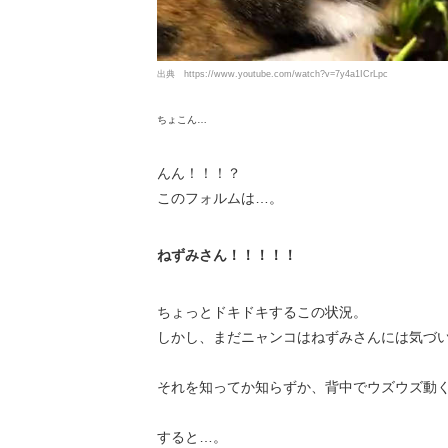
出典
https://www.youtube.com/watch?v=7y4a1ICrLpc
ちょこん…
んん！！！？
このフォルムは…。
ねずみさん！！！！！
ちょっとドキドキするこの状況。
しかし、まだニャンコはねずみさんには気づ
それを知ってか知らずか、背中でウズウズ動
すると…。