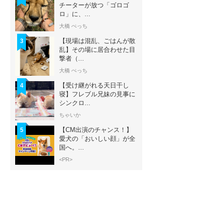
チーターが放つ「ゴロゴ
ロ」に、...
大橋 ぺっち
【現場は混乱、ごはんが散
3
乱】その場に居合わせた目
撃者（...
大橋 ぺっち
【受け継がれる天日干し
4
寝】フレブル兄妹の見事に
シンクロ...
ちゃいか
【CM出演のチャンス！】
5
愛犬の「おいしい顔」が全
国へ。...
<PR>