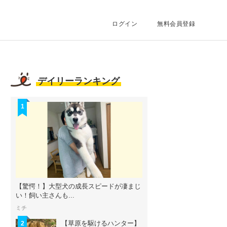
ログイン
無料会員登録
デイリーランキング
1
【驚愕！】大型犬の成長スピードが凄まじ
い！飼い主さんも...
ミチ
【草原を駆けるハンター】
2