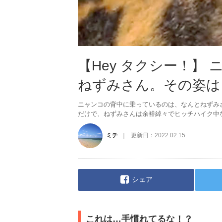
【Hey タクシー！】
ねずみさん。その姿は
ニャンコの背中に乗っているのは、なんとねずみ
だけで、ねずみさんは余裕綽々でヒッチハイク中なの
ミチ
更新日：
2022.02.15
シェア
これは…手慣れてるな！？