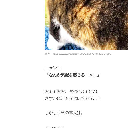
出典
https://www.youtube.com/watch?v=7y4a1ICrLpc
ニャンコ
「なんか気配を感じるニャ…」
おぉぉおお、ヤバイよぉ(;'∀')
さすがに、もうバレちゃう…！
しかし、当の本人は。