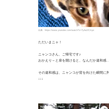
出典
https://www.youtube.com/watch?v=7y4a1ICrLpc
ただいまニャ！
ニャンコさん、ご帰宅です♪
おかえり～と扉を開けると、なんだか違和感
その違和感は、ニャンコが背を向けた瞬間に
↓↓↓