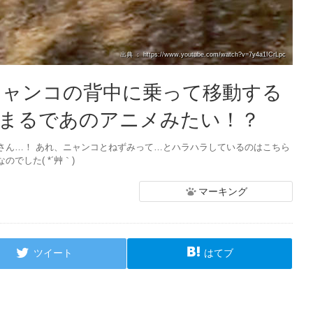
出典 ： https://www.youtube.com/watch?v=7y4a1ICrLpc
 ニャンコの背中に乗って移動する
まるであのアニメみたい！？
さん…！ あれ、ニャンコとねずみって…とハラハラしているのはこちら
でした( *´艸｀)
マーキング
ツイート
はてブ