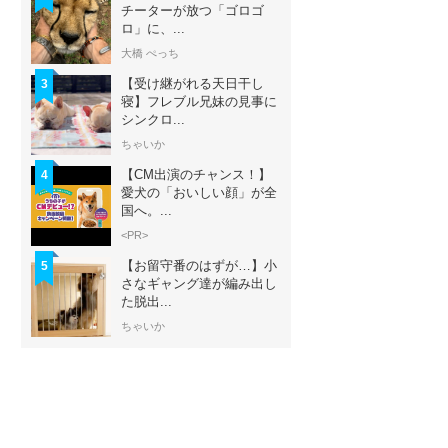
チーターが放つ「ゴロゴ
ロ」に、...
大橋 ぺっち
【受け継がれる天日干し
3
寝】フレブル兄妹の見事に
シンクロ...
ちゃいか
【CM出演のチャンス！】
4
愛犬の「おいしい顔」が全
国へ。...
<PR>
【お留守番のはずが…】小
5
さなギャング達が編み出し
た脱出...
ちゃいか