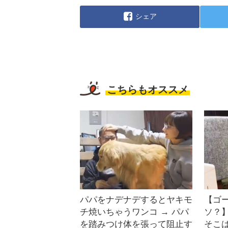
シェア
こちらもオススメ
パパをナデナデするとヤキモ
【ゴ
チ焼いちゃうワンコ → パパ
ソ？
を踏みつけ体を張って阻止す
そこ