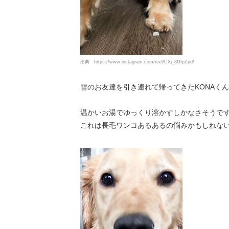
出典
https://www.instagram.com/reel/CXj_8GIpZpd/
雪のお友達を引き連れて帰ってきたKONAくん
温かいお湯でゆっくり溶かすしかなさそうで
これは長毛ワンコあるあるの悩みかもしれないで