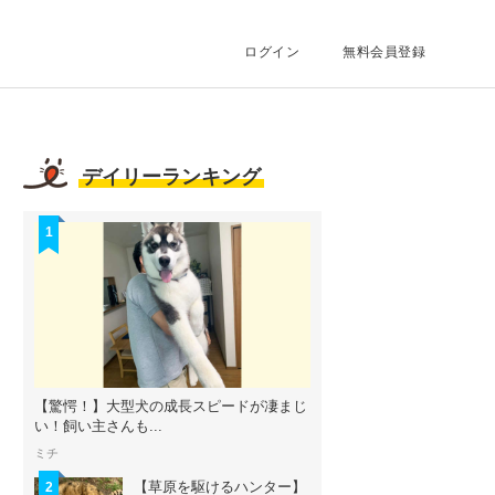
ログイン
無料会員登録
デイリーランキング
1
【驚愕！】大型犬の成長スピードが凄まじ
い！飼い主さんも...
ミチ
【草原を駆けるハンター】
2