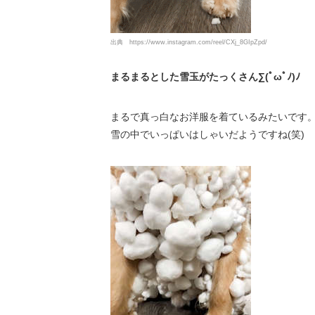
出典
https://www.instagram.com/reel/CXj_8GIpZpd/
まるまるとした雪玉がたっくさん∑(ﾟωﾟﾉ)ﾉ
まるで真っ白なお洋服を着ているみたいです
雪の中でいっぱいはしゃいだようですね(笑)