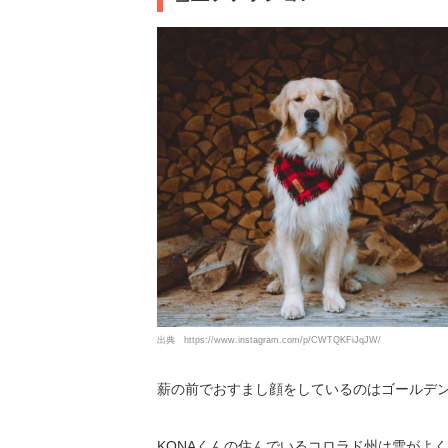
出典
https://www.instagram.com/p/CWTQKFiJqJW/
薪の前でおすまし顔をしているのはゴールデ
KONAくんの住んでいるコロラド州は雪がよ