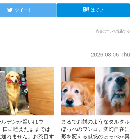
ツイート
はてブ
内容について報告する
2026.08.06 Thu
ールデンが賢いはウ
まるでお餅のようなタルタル
】 口に咥えたままでは
ほっぺのワンコ。変幻自在に
は通れません。お茶目す
形を変える魅惑のほっぺが興