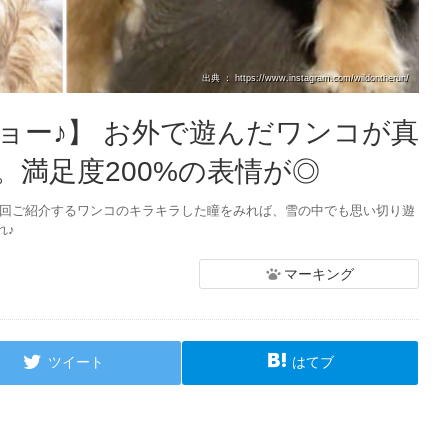
出典 ： https://www.instagram.com/wildontherun/
ョー♪】 お外で遊んだワンコが真
。満足度200%の表情が◎
今回ご紹介するワンコのキラキラした瞳をみれば、雪の中でも思い切り遊
れ♪
マーキング
ツイート
はてブ