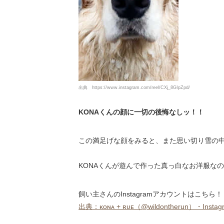
出典
https://www.instagram.com/reel/CXj_8GIpZpd/
KONAくんの顔に一切の後悔なしッ！！
この満足げな顔をみると、また思い切り雪の中
KONAくんが遊んで作った真っ白なお洋服なの
飼い主さんのInstagramアカウントはこちら！
出典：ᴋᴏɴᴀ + ʀᴜᴇ（@wildontherun）・Instagra