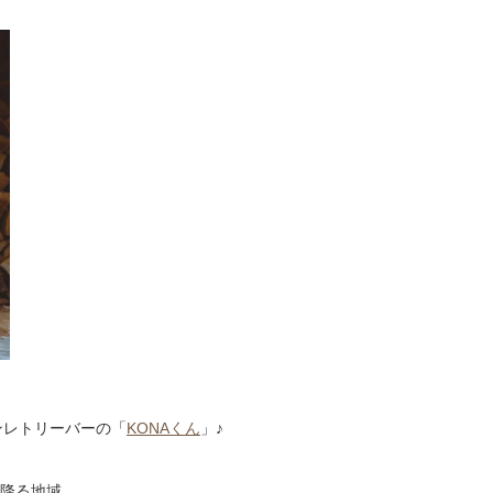
ンレトリーバーの「
KONAくん
」♪
く降る地域。