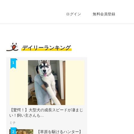
ログイン
無料会員登録
デイリーランキング
1
【驚愕！】大型犬の成長スピードが凄まじ
い！飼い主さんも...
ミチ
【草原を駆けるハンター】
2