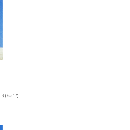
(ﾉω｀*)