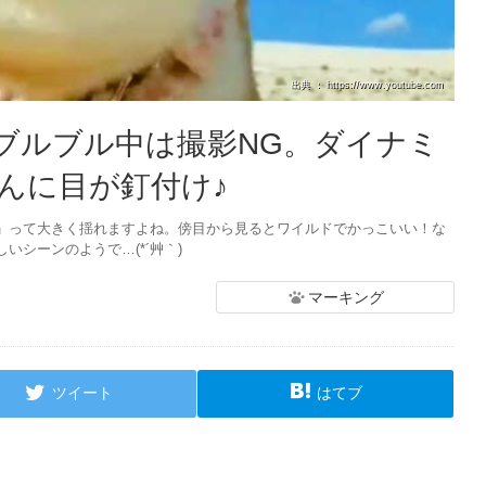
出典 ： https://www.youtube.com
ブルブル中は撮影NG。ダイナミ
んに目が釘付け♪
」って大きく揺れますよね。傍目から見るとワイルドでかっこいい！な
シーンのようで…(*´艸｀)
マーキング
ツイート
はてブ