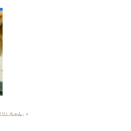
i（リリ）ちゃん
」♪