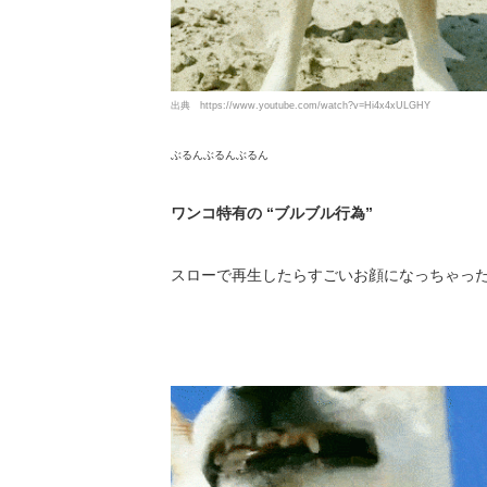
出典
https://www.youtube.com/watch?v=Hi4x4xULGHY
ぶるんぶるんぶるん
ワンコ特有の “ブルブル行為”
スローで再生したらすごいお顔になっちゃった