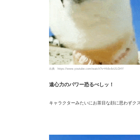
出典
https://www.youtube.com/watch?v=Hi4x4xULGHY
遠心力のパワー恐るべしッ！
キャラクターみたいにお茶目な顔に思わずクスり