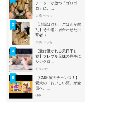
チーターが放つ「ゴロゴ
ロ」に、...
大橋 ぺっち
【現場は混乱、ごはんが散
3
乱】その場に居合わせた目
撃者（...
大橋 ぺっち
【受け継がれる天日干し
4
寝】フレブル兄妹の見事に
シンクロ...
ちゃいか
【CM出演のチャンス！】
5
愛犬の「おいしい顔」が全
国へ。...
<PR>