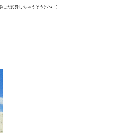
に大変身しちゃうそう(*ﾉω・)