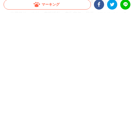
無償で使用することができるものとし、応募者はこれに同意する
マーキング
ものとします
・使用目的：当社の広報活動、広告宣伝、展示、Webサイト・S
Facebookシェア
Twitterシェア
LINE
NS等での紹介
・使用範囲：国内外を問わず、印刷物、デジタル媒体、映像等
（著作権法第27条および第28条の権利を含みます）
・使用期間：応募日より無期限
・使用形態：原型のまま、または一部編集・加工した形での使用
・また、応募者は、当社による上記使用に関して、著作者人格権
を行使しないものとします
・応募作品に第三者の肖像・著作物あるいは商標・意匠等が含ま
れる場合は、応募者の責任において、必要な権利処理（使用許
諾・同意取得等）を行った上で応募してください
・投稿データに関し、第三者との間で権利侵害その他の紛争が生
じた場合は、応募者の責任と費用において解決するものとし、当
社に一切迷惑をかけないものとします
・投稿データをもとに新たに制作されるキャラクター（デザイ
ン・イラスト・名称・設定等を含む一切）の著作権その他全ての
権利は、応募者に帰属するものではございません。当社はその利
用について期間・地域・媒体の制限なく自由に利用できるものと
します