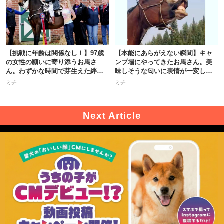
【挑戦に年齢は関係なし！】97歳
【本能にあらがえない瞬間】キャ
の女性の願いに寄り添うお馬さ
ンプ場にやってきたお馬さん。美
ん。わずかな時間で芽生えた絆に
味しそうな匂いに表情が一変しち
感涙。
ゃう♡
ミチ
ミチ