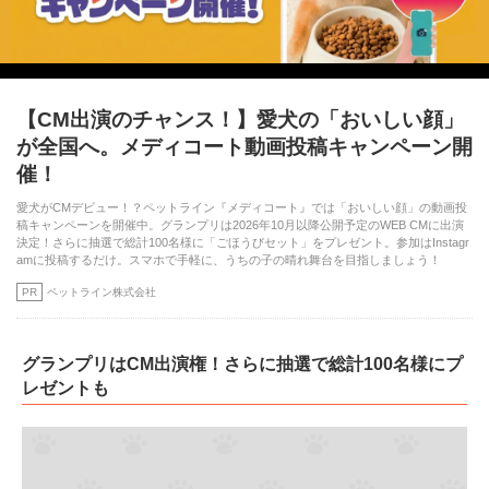
【CM出演のチャンス！】愛犬の「おいしい顔」
が全国へ。メディコート動画投稿キャンペーン開
催！
愛犬がCMデビュー！？ペットライン『メディコート』では「おいしい顔」の動画投
稿キャンペーンを開催中。グランプリは2026年10月以降公開予定のWEB CMに出演
決定！さらに抽選で総計100名様に「ごほうびセット」をプレゼント。参加はInstagr
amに投稿するだけ。スマホで手軽に、うちの子の晴れ舞台を目指しましょう！
PR
ペットライン株式会社
PECOアプリをダウンロード済みの方
グランプリはCM出演権！さらに抽選で総計100名様にプ
アプリで開く
レゼントも
閉じる