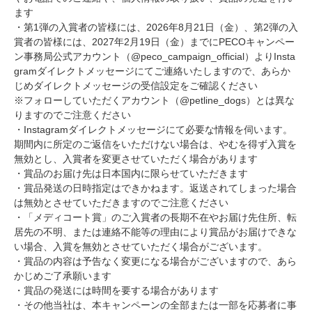
ます
・第1弾の入賞者の皆様には、2026年8月21日（金）、第2弾の入
賞者の皆様には、2027年2月19日（金）までにPECOキャンペー
ン事務局公式アカウント（@peco_campaign_official）よりInsta
gramダイレクトメッセージにてご連絡いたしますので、あらか
じめダイレクトメッセージの受信設定をご確認ください
※フォローしていただくアカウント（@petline_dogs）とは異な
りますのでご注意ください
・Instagramダイレクトメッセージにて必要な情報を伺います。
期間内に所定のご返信をいただけない場合は、やむを得ず入賞を
無効とし、入賞者を変更させていただく場合があります
・賞品のお届け先は日本国内に限らせていただきます
・賞品発送の日時指定はできかねます。返送されてしまった場合
は無効とさせていただきますのでご注意ください
・「メディコート賞」のご入賞者の長期不在やお届け先住所、転
居先の不明、または連絡不能等の理由により賞品がお届けできな
い場合、入賞を無効とさせていただく場合がございます。
・賞品の内容は予告なく変更になる場合がございますので、あら
かじめご了承願います
・賞品の発送には時間を要する場合があります
・その他当社は、本キャンペーンの全部または一部を応募者に事