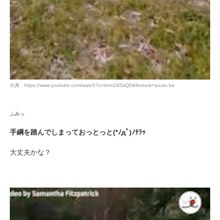
出典 : https://www.youtube.com/watch?v=rtnm18StiQ0&feature=youtu.be
ふみっ
手綱を踏んでしまっておっとっと(*ﾉдﾟ)ﾉﾁﾗｯ
大丈夫かな？