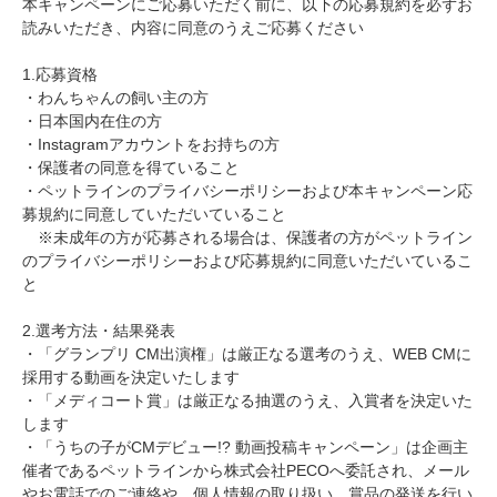
本キャンペーンにご応募いただく前に、以下の応募規約を必ずお
読みいただき、内容に同意のうえご応募ください
1.応募資格
・わんちゃんの飼い主の方
・日本国内在住の方
・Instagramアカウントをお持ちの方
・保護者の同意を得ていること
・ペットラインのプライバシーポリシーおよび本キャンペーン応
募規約に同意していただいていること
※未成年の方が応募される場合は、保護者の方がペットライン
のプライバシーポリシーおよび応募規約に同意いただいているこ
と
2.選考方法・結果発表
・「グランプリ CM出演権」は厳正なる選考のうえ、WEB CMに
採用する動画を決定いたします
・「メディコート賞」は厳正なる抽選のうえ、入賞者を決定いた
します
・「うちの子がCMデビュー!? 動画投稿キャンペーン」は企画主
催者であるペットラインから株式会社PECOへ委託され、メール
やお電話でのご連絡や、個人情報の取り扱い、賞品の発送を行い