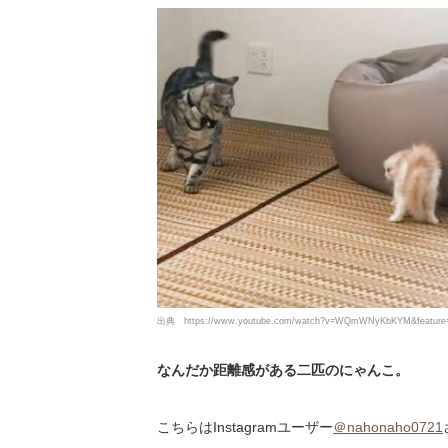
出典
https://www.youtube.com/watch?v=WQmWNyKbKYM&feature=
なんだか距離感がある二匹のにゃんこ。
こちらはInstagramユーザー
＠nahonaho0721