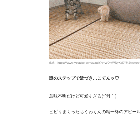
出典
https://www.youtube.com/watch?v=WQmWNyKbKYM&feature=
謎のステップで近づき…こてんッ♡
意味不明だけど可愛すぎる(*´艸｀)
ビビりまくったちくわくんの精一杯のアピー