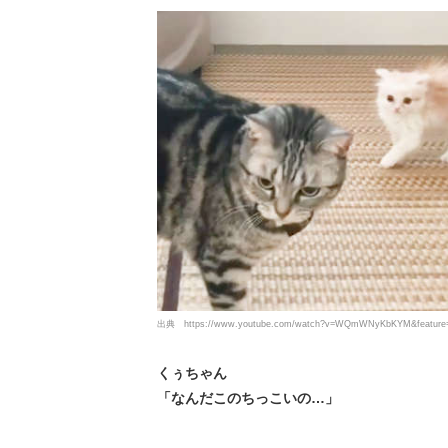
出典
https://www.youtube.com/watch?v=WQmWNyKbKYM&feature=
くぅちゃん
「なんだこのちっこいの…」