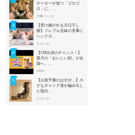
チーターが放つ「ゴロゴ
ロ」に、...
大橋 ぺっち
【受け継がれる天日干し
3
寝】フレブル兄妹の見事に
シンクロ...
ちゃいか
【CM出演のチャンス！】
4
愛犬の「おいしい顔」が全
国へ。...
<PR>
【お留守番のはずが…】小
5
さなギャング達が編み出し
た脱出...
ちゃいか