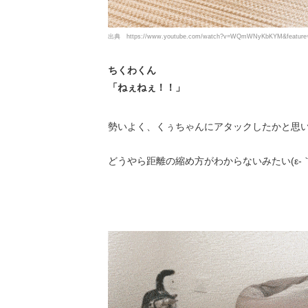
出典
https://www.youtube.com/watch?v=WQmWNyKbKYM&feature=
ちくわくん
「ねぇねぇ！！」
勢いよく、くぅちゃんにアタックしたかと思
どうやら距離の縮め方がわからないみたい(ε-｀