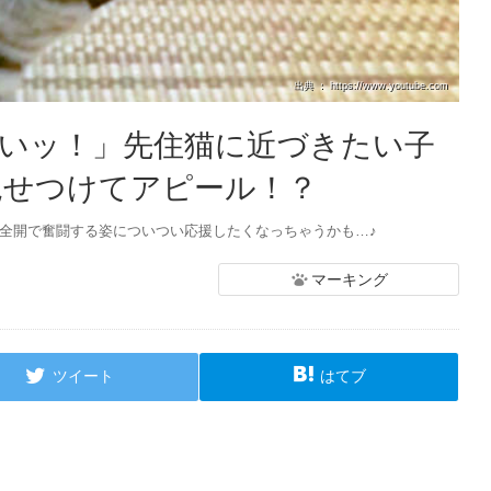
出典 ： https://www.youtube.com
いッ！」先住猫に近づきたい子
見せつけてアピール！？
り全開で奮闘する姿についつい応援したくなっちゃうかも…♪
マーキング
ツイート
はてブ