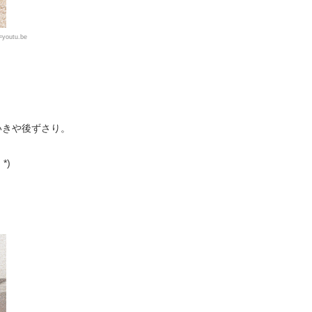
youtu.be
いきや後ずさり。
*)