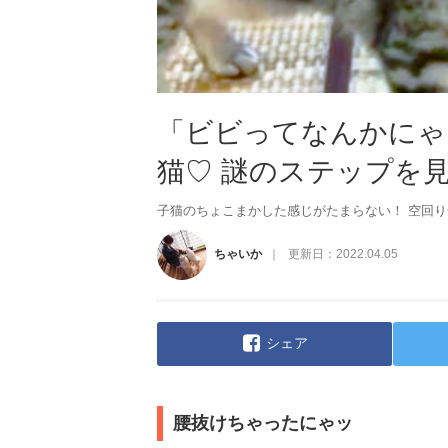
「ビビってなんかにゃ
猫♡ 謎のステップを
子猫のちょこまかした感じがたまらない！ 空回
ちゃいか
更新日：
2022.04.05
シェア
腰抜けちゃったにゃッ