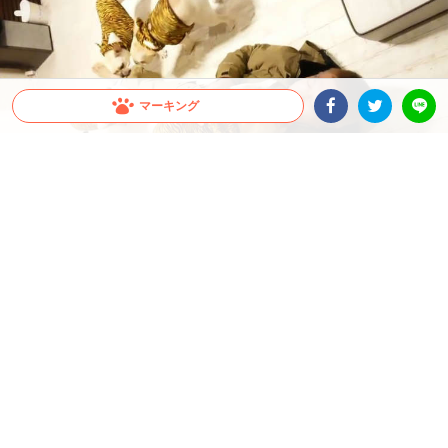
マーキング
Facebookシェア
Twitterシェア
LINE
出典 : https://www.youtube.com/watch?v=qvZc7n0h9Jw
【おかえりの儀式】それは○○を奪う戦い。熱烈
なワンコたちに、されるがままのパパさんが羨ま
しい！
今回ご紹介するワンコたちのお出迎えを覗いてみたら、ある事実が判明。それは…そ
れぞれ担当が決まっていたのです！ 飼い主さんになってみた気持ちで、熱烈なお出
迎えをご堪能ください♡
2022.06.02 update
ミチ