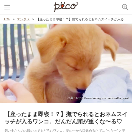
TOP
エンタメ
【座ったまま即寝！？】撫でられるとおネムスイッチが入るワンコ。だんだん頭が重くな〜る♡
出典 : https://www.instagram.com/waffle_seol/
【座ったまま即寝！？】撫でられるとおネムスイ
ッチが入るワンコ。だんだん頭が重くな〜る♡
飼い主さんのお膝の上でまどろむワンコ。夢の中から目覚めるたびに “へら〜” と笑