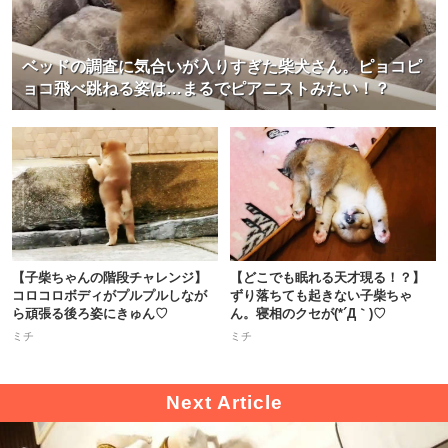
ベッドの調査に気合いが入りすぎた柴犬さん。ピョコピ
ョコ飛べ跳ねる姿は…まるでピアニストみたい！？
【子柴ちゃんの階段チャレンジ】
【どこでも眠れる天才現る！？】
コロコロボディがプルプルしなが
ずり落ちても起きない子柴ちゃ
ら頑張る後ろ姿にきゅん♡
ん。寝相のクセが(*´Д｀)♡
ミチ
ミチ