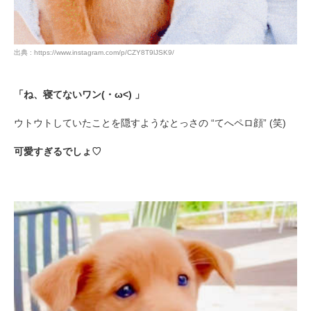
出典 : https://www.instagram.com/p/CZY8T9lJSK9/
PECOアプリをダウンロード済みの方
「ね、寝てないワン(・ω<) 」
アプリで開く
ウトウトしていたことを隠すようなとっさの “てへペロ顔” (笑)
閉じる
可愛すぎるでしょ♡
pecodogs
pecocats
いぬ部をフォロー
ねこ部をフォロー