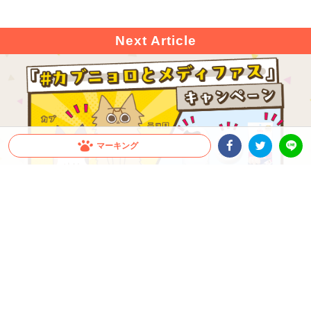
マーキング
Facebookシェア
Twitterシェア
LINE
うちの子がCMに！？「＃カブニョロとメディフ
ァス」キャンペーン第1弾開催！
1kg以上のメディファス、またはメディファスアドバンスの購入で、CM出演権や豪