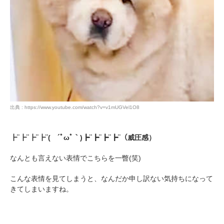
PECOアプリをダウンロード済みの方
アプリで開く
出典 : https://www.youtube.com/watch?v=v1mUGVel1O8
閉じる
┣¨┣¨┣¨┣¨( ´ﾟωﾟ｀)┣¨┣¨┣¨┣¨（威圧感）
なんとも言えない表情でこちらを一瞥(笑)
こんな表情を見てしまうと、なんだか申し訳ない気持ちになって
きてしまいますね。
pecodogs
pecocats
いぬ部をフォロー
ねこ部をフォロー