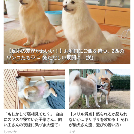
【反応の差がかわいい！】お利口にご飯を待つ、2匹の
ワンコたち♡ → 慌ただしい展開に…(笑)
「もしかして寝相見てた？」 自由
【スリル満点】怒られるか怒られ
にスヤスヤ寝ていた子柴さん。飼
ないか…ギリギリを攻める！ それ
い主さんの視線に気づき大慌て♪
が柴犬さん流、遊びの誘い方♪
ちゃいか
ミチ