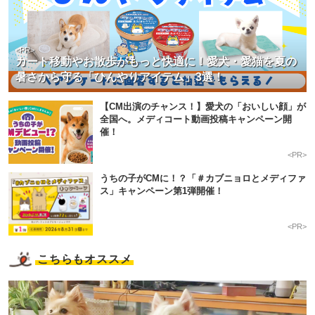
<PR>
カート移動やお散歩がもっと快適に！愛犬・愛猫を夏の
暑さから守る「ひんやりアイテム」3選！
【CM出演のチャンス！】愛犬の「おいしい顔」が
全国へ。メディコート動画投稿キャンペーン開
催！
<PR>
うちの子がCMに！？「＃カブニョロとメディファ
ス」キャンペーン第1弾開催！
<PR>
こちらもオススメ