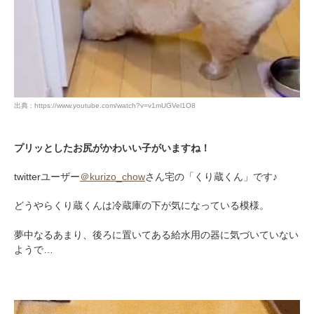
出典 : https://www.youtube.com/watch?v=v1mUGVel1O8
プリッとしたお尻がかわいい子がいますね！
twitterユーザー
＠kurizo_chow
さん宅の「くり蔵くん」です♪
どうやらくり蔵くんは冷蔵庫の下が気になっている模様。
夢中なるあまり、後ろに置いてある給水用の器に気づいていない
ようで…