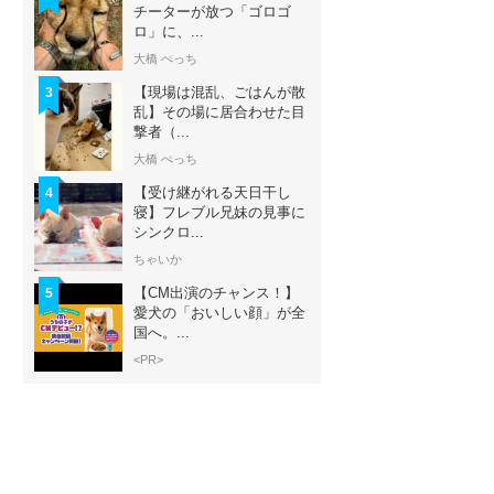
チーターが放つ「ゴロゴ
ロ」に、...
大橋 ぺっち
【現場は混乱、ごはんが散
3
乱】その場に居合わせた目
撃者（...
大橋 ぺっち
【受け継がれる天日干し
4
寝】フレブル兄妹の見事に
シンクロ...
ちゃいか
【CM出演のチャンス！】
5
愛犬の「おいしい顔」が全
国へ。...
<PR>