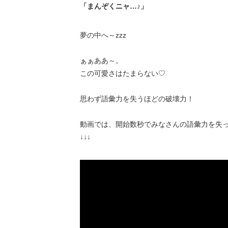
「まんぞくニャ…♪」
夢の中へ～zzz
ぁぁああ～。
この可愛さはたまらない♡
思わず語彙力を失うほどの破壊力！
動画では、開始数秒でみなさんの語彙力を失って
↓↓↓