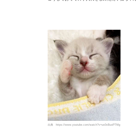
出典
https://www.youtube.com/watch?v=us0xBuoPTMg