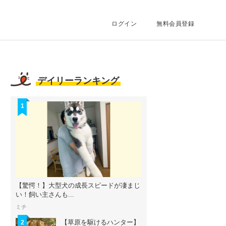
ログイン
無料会員登録
デイリーランキング
1
【驚愕！】大型犬の成長スピードが凄まじ
い！飼い主さんも...
ミチ
【草原を駆けるハンター】
2