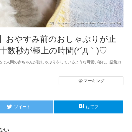
出典 ： https://www.youtube.com/watch?v=us0xBuoPTMg
】おやすみ前のおしゃぶりが止
数秒が極上の時間(*´Д｀)♡
るで人間の赤ちゃんが指しゃぶりをしているような可愛い姿に、語彙力
マーキング
ツイート
はてブ
ない