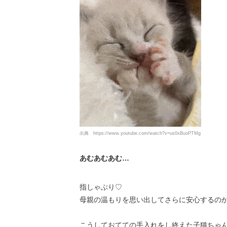
出典
https://www.youtube.com/watch?v=us0xBuoPTMg
あむあむあむ…
指しゃぶり♡
母親の温もりを思い出してさらに安心するの
こうしておてての手入れをし終えた子猫ちゃ