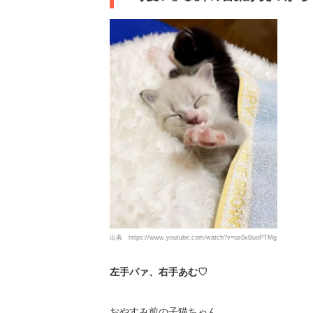
出典
https://www.youtube.com/watch?v=us0xBuoPTMg
左手パァ、右手あむ♡
おやすみ前の子猫ちゃん。