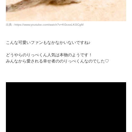
出典 : https://www.youtube.com/watch?v=KGcsxLKGCgM
こんな可愛いファンもなかなかいないですね♪
どうやらのりっぺくん人気は本物のようです！
みんなから愛される幸せ者ののりっぺくんなのでした♡