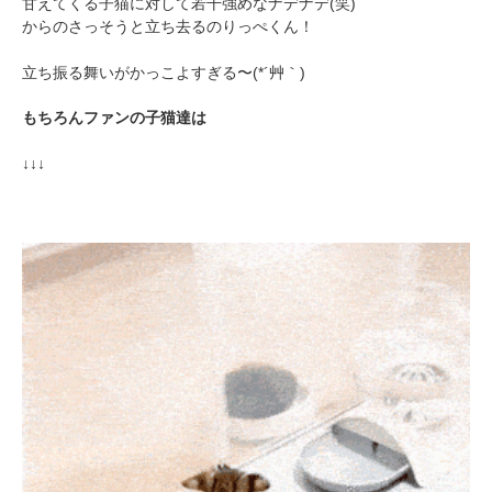
甘えてくる子猫に対して若干強めなナデナデ(笑)
からのさっそうと立ち去るのりっぺくん！
立ち振る舞いがかっこよすぎる〜(*´艸｀)
もちろんファンの子猫達は
↓↓↓
PECOアプリをダウンロード済みの方
アプリで開く