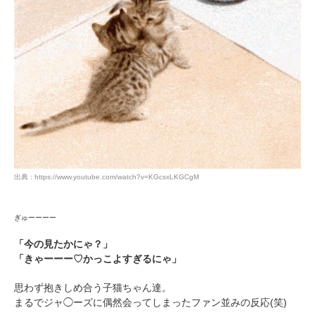
閉じる
pecodogs
pecocats
いぬ部をフォロー
ねこ部をフォロー
出典 : https://www.youtube.com/watch?v=KGcsxLKGCgM
アプリをダウンロードする
ぎゅーーーー
「今の見たかにゃ？」
「きゃーーー♡かっこよすぎるにゃ」
思わず抱きしめ合う子猫ちゃん達。
まるでジャ◯ーズに偶然会ってしまったファン並みの反応(笑)