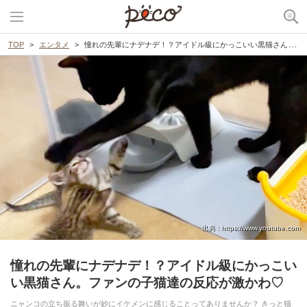
TOP
エンタメ
憧れの先輩にナデナデ！？アイドル級にかっこいい黒猫さん。ファンの子猫達の反応が激かわ♡
出典 : https://www.youtube.com
憧れの先輩にナデナデ！？アイドル級にかっこい
い黒猫さん。ファンの子猫達の反応が激かわ♡
ニャンコの立ち振る舞いが妙にイケメンに感じることってありませんか？ きっと猫