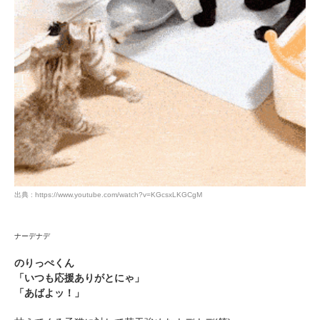
出典 : https://www.youtube.com/watch?v=KGcsxLKGCgM
ナーデナデ
のりっぺくん
「いつも応援ありがとにゃ」
「あばよッ！」