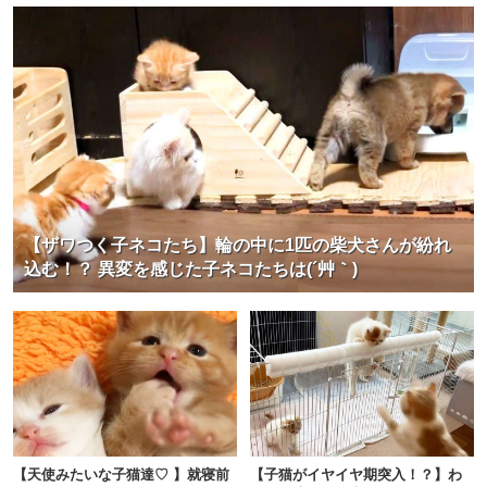
【ザワつく子ネコたち】輪の中に1匹の柴犬さんが紛れ
込む！？ 異変を感じた子ネコたちは(´艸｀)
【天使みたいな子猫達♡ 】就寝前
【子猫がイヤイヤ期突入！？】わ