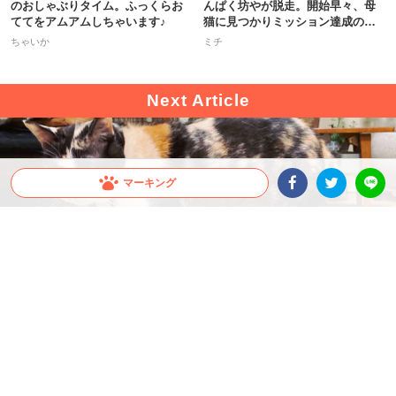
のおしゃぶりタイム。ふっくらお
んぱく坊やが脱走。開始早々、母
ててをアムアムしちゃいます♪
猫に見つかりミッション達成の危
機！
ちゃいか
ミチ
マーキング
Facebookシェア
Twitterシェア
LINE
出典 : https://twitter.com/SHAKEhizi_BSK
【箱に入っているだけなのに】飼い主さんが細工