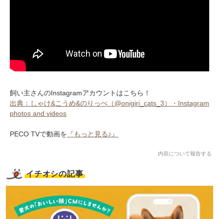
飼い主さんのInstagramアカウントはこちら！
出典：しゃけ&こうめ&のりっぺ（@onigiri_cats_3）・Instagram
photos and videos
PECO TVで動画を
『もっと見る♪』
内容について報告する
イチオシの記事