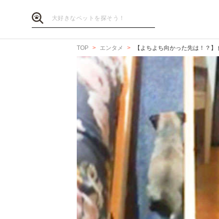
TOP
エンタメ
【よちよち向かった先は！？】