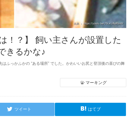
出典 ： https://youtu.be/JSLkUAoRsoU
は！？】 飼い主さんが設置した
できるかな♪
はふっかふかの “ある場所” でした。かわいいお尻と登頂後の喜びの舞
マーキング
ツイート
はてブ