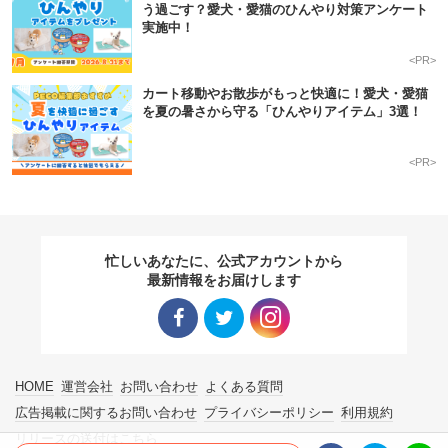
う過ごす？愛犬・愛猫のひんやり対策アンケート
実施中！
<PR>
カート移動やお散歩がもっと快適に！愛犬・愛猫
を夏の暑さから守る「ひんやりアイテム」3選！
<PR>
忙しいあなたに、公式アカウントから
最新情報をお届けします
Facebo
Twitter
Instagra
HOME
運営会社
お問い合わせ
よくある質問
ok リン
リンク
m リン
広告掲載に関するお問い合わせ
プライバシーポリシー
利用規約
リリースの送付はこちら
ク
ク