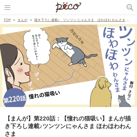
TOP
まんが
描き下ろし連載♪ ツンツン にゃんさま ほわほわ わんさま
【
【まんが】第220話：【憧れの猫吸い】まんが描
き下ろし連載♪ツンツンにゃんさま ほわほわわん
さま