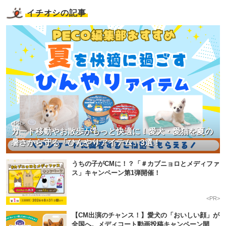
イチオシの記事
<PR>
カート移動やお散歩がもっと快適に！愛犬・愛猫を夏の
暑さから守る「ひんやりアイテム」3選！
うちの子がCMに！？「＃カブニョロとメディファ
ス」キャンペーン第1弾開催！
<PR>
【CM出演のチャンス！】愛犬の「おいしい顔」が
全国へ。メディコート動画投稿キャンペーン開