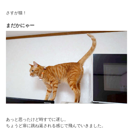
さすが猫！
PECOアプリをダウンロード済みの方
まだかにゃー
アプリで開く
閉じる
pecodogs
pecocats
いぬ部をフォロー
ねこ部をフォロー
アプリをダウンロードする
あっと思ったけど時すでに遅し。
ちょうど扉に跳ね返される感じで飛んでいきました。