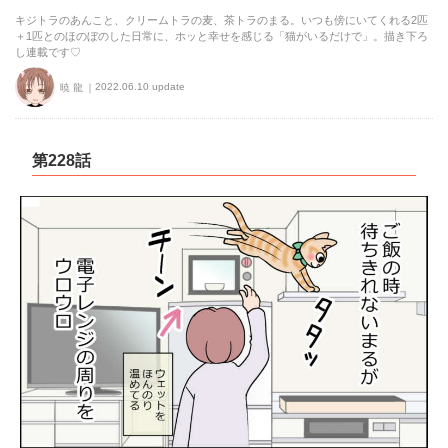
キジトラのあんこと、クリームトラの麦、茶トラのまる。いつも傍にいてくれる2匹
＋1匹とのほのぼのした日常に、ホッと幸せを感じる「猫がいるだけで」。描き下ろ
し連載です♡
2022.06.10 update
暁 龍
第228話