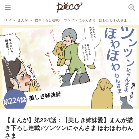
TOP
まんが
描き下ろし連載♪ ツンツン にゃんさま ほわほわ わんさま
【
【まんが】第224話：【美しき姉妹愛】まんが描
き下ろし連載♪ツンツンにゃんさま ほわほわわん
さま