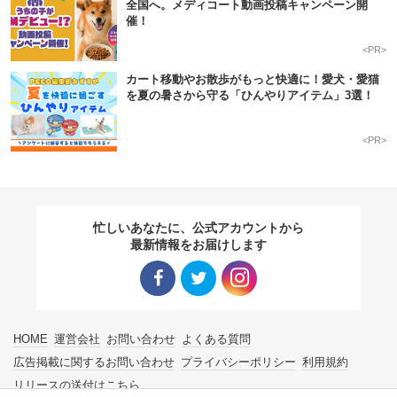
全国へ。メディコート動画投稿キャンペーン開
催！
<PR>
カート移動やお散歩がもっと快適に！愛犬・愛猫
を夏の暑さから守る「ひんやりアイテム」3選！
<PR>
忙しいあなたに、公式アカウントから
最新情報をお届けします
Facebo
Twitter
Instagra
HOME
運営会社
お問い合わせ
よくある質問
ok リン
リンク
m リン
広告掲載に関するお問い合わせ
プライバシーポリシー
利用規約
リリースの送付はこちら
ク
ク