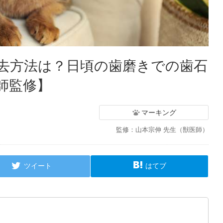
去方法は？日頃の歯磨きでの歯石
師監修】
マーキング
監修：山本宗伸 先生（獣医師）
ツイート
はてブ