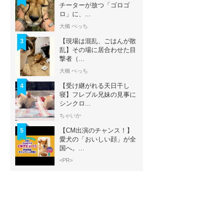
チーターが放つ「ゴロゴ
ロ」に、...
大橋 ぺっち
【現場は混乱、ごはんが散
3
乱】その場に居合わせた目
撃者（...
大橋 ぺっち
【受け継がれる天日干し
4
寝】フレブル兄妹の見事に
シンクロ...
ちゃいか
【CM出演のチャンス！】
5
愛犬の「おいしい顔」が全
国へ。...
<PR>