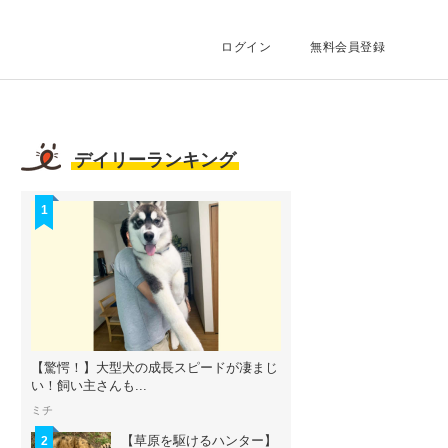
ログイン
無料会員登録
デイリーランキング
1
【驚愕！】大型犬の成長スピードが凄まじ
い！飼い主さんも...
ミチ
【草原を駆けるハンター】
2