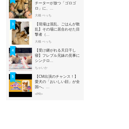
チーターが放つ「ゴロゴ
ロ」に、...
大橋 ぺっち
【現場は混乱、ごはんが散
3
乱】その場に居合わせた目
撃者（...
大橋 ぺっち
【受け継がれる天日干し
4
寝】フレブル兄妹の見事に
シンクロ...
ちゃいか
【CM出演のチャンス！】
5
愛犬の「おいしい顔」が全
国へ。...
<PR>