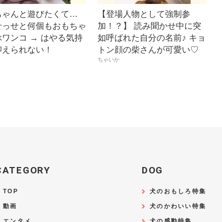
ちゃんと遊びたくて…
【登場人物として強制参
せっせと何個もおもちゃ
加！？】 読み聞かせ中に突
ワンコ → はやる気持
如呼ばれた自分の名前♪ キョ
抑えられない！
トン顔の柴さんが可愛い♡
ちゃいか
CATEGORY
DOG
TOP
犬のおもしろ特集
動画
犬のかわいい特集
エンタメ
犬の感動特集