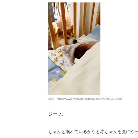
出典
https://www.youtube.com/watch?v=GW6L331XquY
ジーッ。
ちゃんと眠れているかなと赤ちゃんを見にや