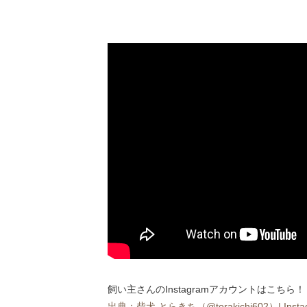
飼い主さんのInstagramアカウントはこちら！
出典：柴犬 とらきち（@torakichi602）| Instagra