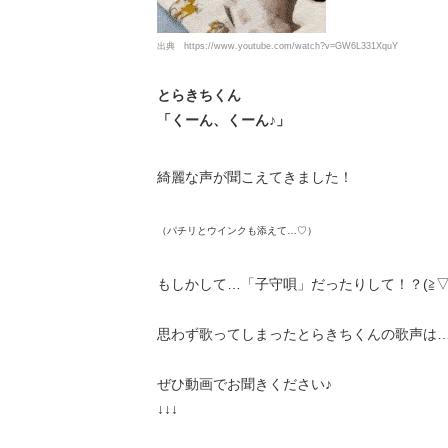
出典
https://www.youtube.com/watch?v=GW6L331XquY
とらきちくん
「くーん、くーん♪」
綺麗な声が聞こえてきました！
（パチリとウインクも添えて…♡）
もしかして…「子守唄」だったりして！？(≧▽
思わず歌ってしまったとらきちくんの歌声は
ぜひ動画でお聞きください♪
↓↓↓