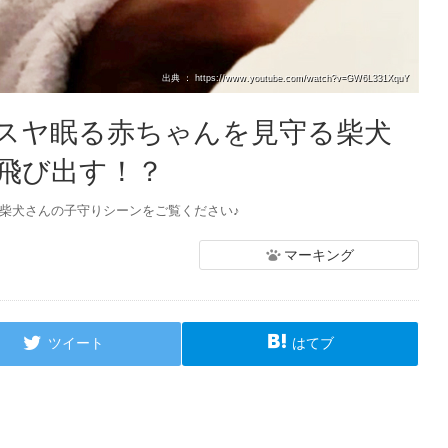
出典 ： https://www.youtube.com/watch?v=GW6L331XquY
スヤ眠る赤ちゃんを見守る柴犬
飛び出す！？
柴犬さんの子守りシーンをご覧ください♪
マーキング
ツイート
はてブ