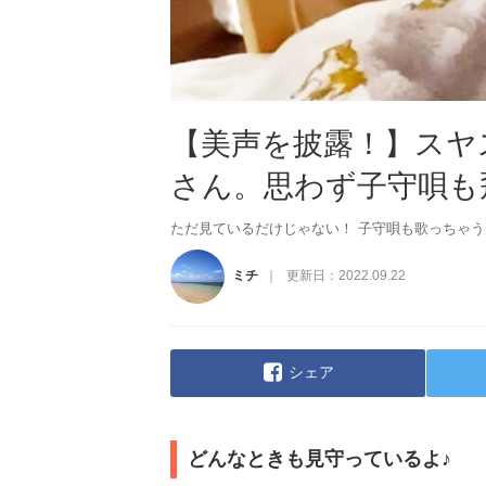
【美声を披露！】スヤ
さん。思わず子守唄も
ただ見ているだけじゃない！ 子守唄も歌っちゃう
ミチ
更新日：
2022.09.22
シェア
どんなときも見守っているよ♪