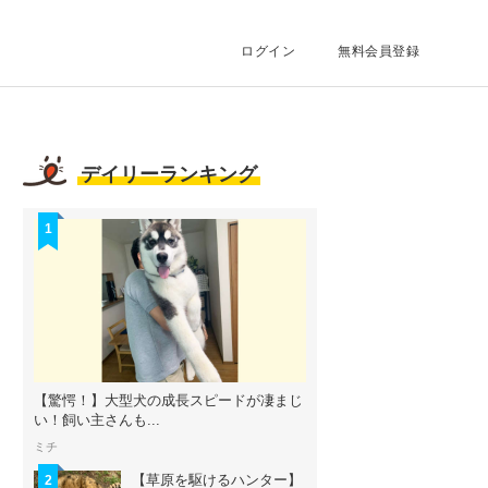
ログイン
無料会員登録
デイリーランキング
1
【驚愕！】大型犬の成長スピードが凄まじ
い！飼い主さんも...
ミチ
【草原を駆けるハンター】
2