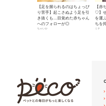
【足を握られるのはちょっぴ
【赤
り苦手】起こさぬよう足を引
♡】
き抜くも…目覚めた赤ちゃん
を運ぶ
へのフォローが◎
ちを
ちゃいか
ミチ