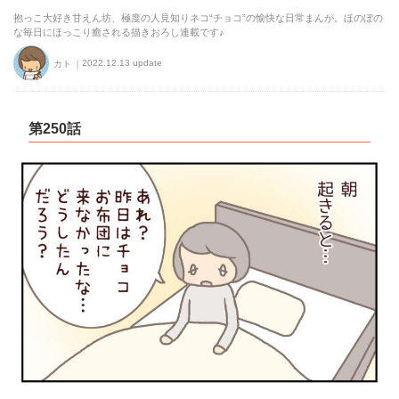
抱っこ大好き甘えん坊、極度の人見知りネコ“チョコ”の愉快な日常まんが。ほのぼの
な毎日にほっこり癒される描きおろし連載です♪
2022.12.13 update
カト
第250話