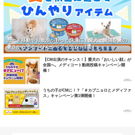
<PR>
カート移動やお散歩がもっと快適に！愛犬・愛猫を夏の
暑さから守る「ひんやりアイテム」3選！
【CM出演のチャンス！】愛犬の「おいしい顔」が
全国へ。メディコート動画投稿キャンペーン開
催！
<PR>
うちの子がCMに！？「＃カブニョロとメディファ
ス」キャンペーン第1弾開催！
<PR>