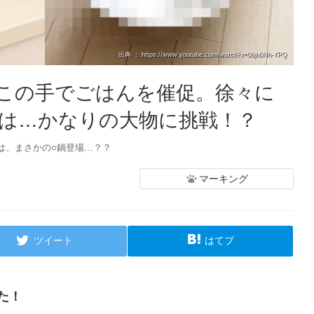
出典 ： https://www.youtube.com/watch?v=09jh0Nh-YPQ
この手でごはんを催促。徐々に
は…かなりの大物に挑戦！？
は、まさかの○鍋登場…？？
マーキング
ツイート
はてブ
た！