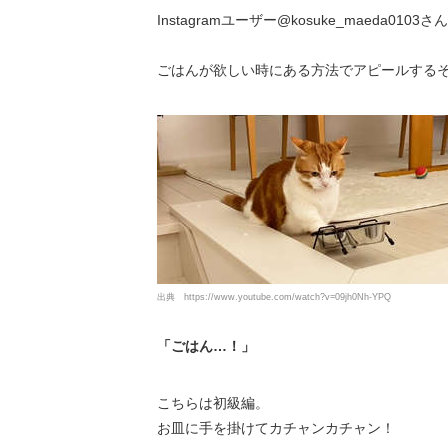
Instagramユーザー@kosuke_maeda0103さ
ごはんが欲しい時にある方法でアピールする
出典
https://www.youtube.com/watch?v=09jh0Nh-YPQ
「ごはん…！」
こちらは初級編。
お皿に手を掛けてカチャンカチャン！