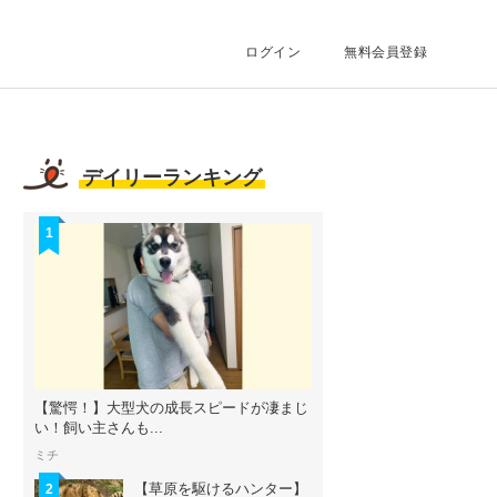
ログイン
無料会員登録
デイリーランキング
1
【驚愕！】大型犬の成長スピードが凄まじ
い！飼い主さんも...
ミチ
【草原を駆けるハンター】
2