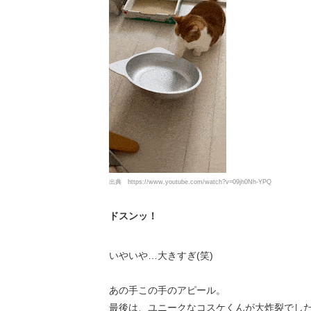
出典
https://www.youtube.com/watch?v=09jh0Nh-YPQ
ドスンッ！
いやいや…大きすぎ(笑)
あの手この手のアピール。
最後は、ユニークなコスケくんが大炸裂でし