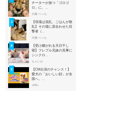
チーターが放つ「ゴロゴ
ロ」に、...
大橋 ぺっち
【現場は混乱、ごはんが散
3
乱】その場に居合わせた目
撃者（...
大橋 ぺっち
【受け継がれる天日干し
4
寝】フレブル兄妹の見事に
シンクロ...
ちゃいか
【CM出演のチャンス！】
5
愛犬の「おいしい顔」が全
国へ。...
<PR>