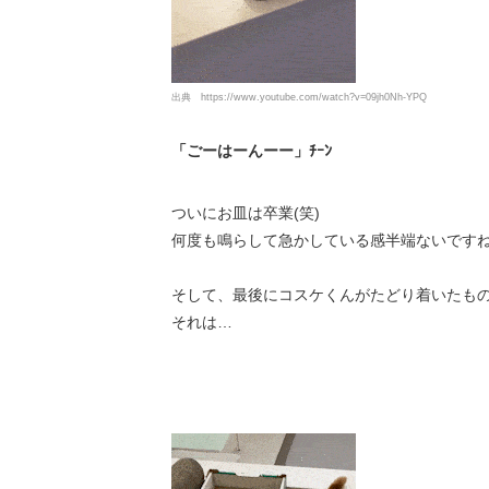
出典
https://www.youtube.com/watch?v=09jh0Nh-YPQ
「ごーはーんーー」ﾁｰﾝ
ついにお皿は卒業(笑)
何度も鳴らして急かしている感半端ないですね(
そして、最後にコスケくんがたどり着いたも
それは…