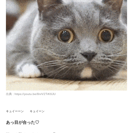
出典 : https://youtu.be/8nrV2TrK6JU
キュイーーン キュイーン
あっ目が合った♡