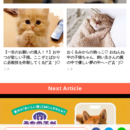
【一生のお願いの達人！？】おや
おくるみからの抱っこ♡ おねんね
つが欲しい子猫。ここぞとばかり
中の子猫ちゃん、飼い主さんの腕
に必殺技を炸裂してくる(*´Д｀)♡
の中で優しい夢の中へ～(*´Д｀)♡
ミチ
ミチ