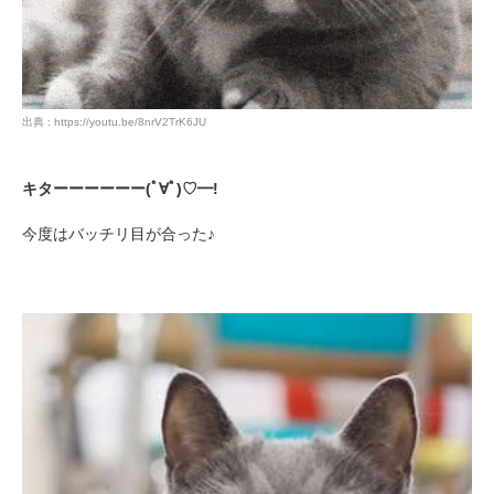
PECOアプリをダウンロード済みの方
アプリで開く
出典 : https://youtu.be/8nrV2TrK6JU
閉じる
キターーーーーー(ﾟ∀ﾟ)♡━!
今度はバッチリ目が合った♪
pecodogs
pecocats
いぬ部をフォロー
ねこ部をフォロー
アプリをダウンロードする