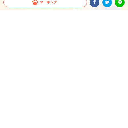
マーキング
Facebookシェア
Twitterシェア
LINE
【CM出演のチャンス！】愛犬の「おいしい顔」
が全国へ。メディコート動画投稿キャンペーン開
催！
愛犬がCMデビュー！？ペットライン『メディコート』では「おいしい顔」の動画投
稿キャンペーンを開催中。グランプリは2026年10月以降公開予定のWEB CMに出演
決定！さらに抽選で総計100名様に「ごほうびセット」をプレゼント。参加はInstagr
amに投稿するだけ。スマホで手軽に、うちの子の晴れ舞台を目指しましょう！
PR
ペットライン株式会社
グランプリはCM出演権！さらに抽選で総計100名様にプ
レゼントも