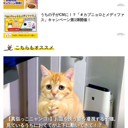
<PR>
うちの子がCMに！？「＃カブニョロとメディファ
ス」キャンペーン第1弾開催！
<PR>
こちらもオススメ
【真似っこニャンコ♪】お皿を洗う姿を凝視する子猫。
見ているうちにおててが上下に動いてきて！？