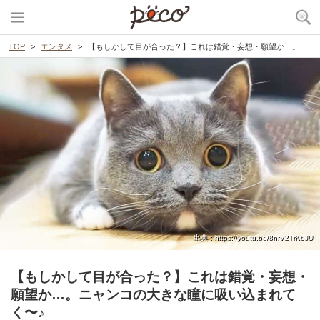
TOP
エンタメ
【もしかして目が合った？】これは錯覚・妄想・願望か…。ニャンコの大きな瞳に吸い込まれてく〜♪
出典 : https://youtu.be/8nrV2TrK6JU
【もしかして目が合った？】これは錯覚・妄想・
願望か…。ニャンコの大きな瞳に吸い込まれて
く〜♪