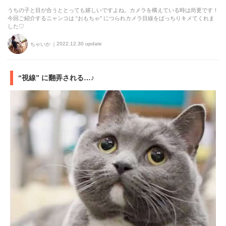
うちの子と目が合うととっても嬉しいですよね。カメラを構えている時は尚更です！
今回ご紹介するニャンコは “おもちゃ” につられカメラ目線をばっちりキメてくれま
した♡
2022.12.30 update
ちゃいか
“視線” に翻弄される…♪