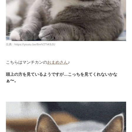
出典 : https://youtu.be/8nrV2TrK6JU
こちらはマンチカンの
おまめさん
♪
頭上の方を見ているようですが…こっちを見てくれないかな
ぁ〜。