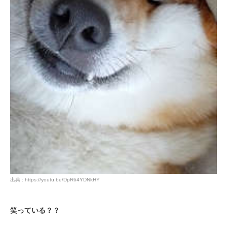
出典 : https://youtu.be/DpR64YDNkHY
笑っている？？