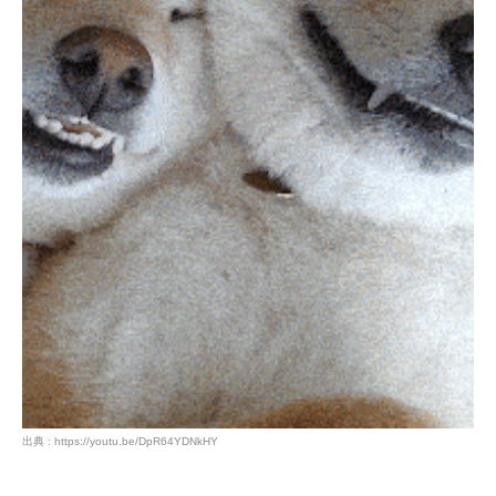
PECOアプリをダウンロード済みの方
アプリで開く
閉じる
pecodogs
pecocats
いぬ部をフォロー
ねこ部をフォロー
アプリをダウンロードする
出典 : https://youtu.be/DpR64YDNkHY