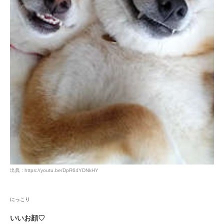
出典 : https://youtu.be/DpR64YDNkHY
にっこり
いいお顔♡