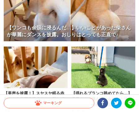
【ワンコも余韻に浸るんだ…】いいことがあった柴さん
が華麗にダンスを披露。おしりはとっても正直で♪
【美声を披露！】スヤスヤ眠る赤
【揺れるブランコ眺めてたら…】
ちゃんを見守る柴犬さん。思わず
子柴さんの頭もゆーらゆら！子犬
マーキング
子守唄も飛び出す！？
ならではのお茶目っぷりが(*´艸｀)
♡
ミチ
ちゃいか
Facebookシェア
Twitterシェア
LINE