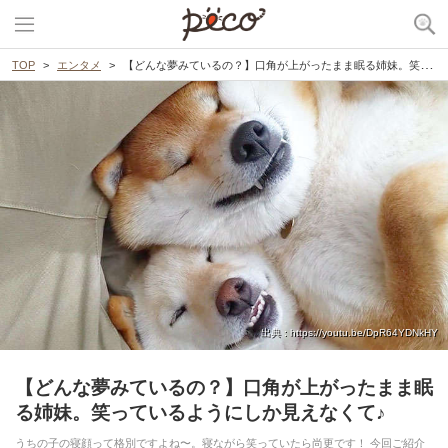
TOP
エンタメ
【どんな夢みているの？】口角が上がったまま眠る姉妹。笑っているようにしか見えなくて♪
出典 : https://youtu.be/DpR64YDNkHY
【どんな夢みているの？】口角が上がったまま眠
る姉妹。笑っているようにしか見えなくて♪
うちの子の寝顔って格別ですよね〜。寝ながら笑っていたら尚更です！ 今回ご紹介