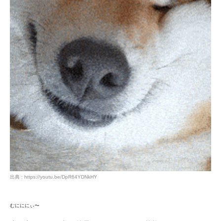
出典 : https://youtu.be/DpR64YDNkHY
むにににぃ〜