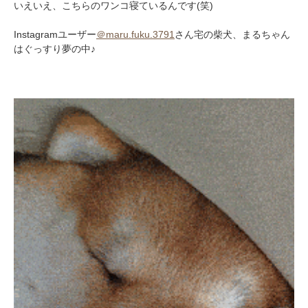
いえいえ、こちらのワンコ寝ているんです(笑)
Instagramユーザー
＠maru.fuku.3791
さん宅の柴犬、まるちゃん
はぐっすり夢の中♪