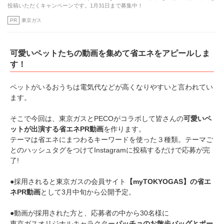
投稿いただくキャンペーンです。1月31日まで募集中！
PR
東京ガス
可愛いペットたちの動画を集めて省エネをアピールしま
す！
ペットがいるおうちは電気代などが高くなりやすいと言われてい
ます。
そこで今回は、東京ガスとPECOがコラボして皆さんの
可愛いペ
ットが出演する省エネPR動画
を作ります。
テーマは省エネにまつわるキーワードを使った３種類。テーマご
とのハッシュタグをつけてInstagramに投稿するだけで応募が完
了!
●採用されると東京ガスの会員サイト
【myTOKYOGAS】の省エ
ネPR動画
として3月中旬から公開予定。
●動画が採用された方と、応募者の中から30名様に
東京ガスオリジナルキャラクター
パッチョのお散歩バッグとポー