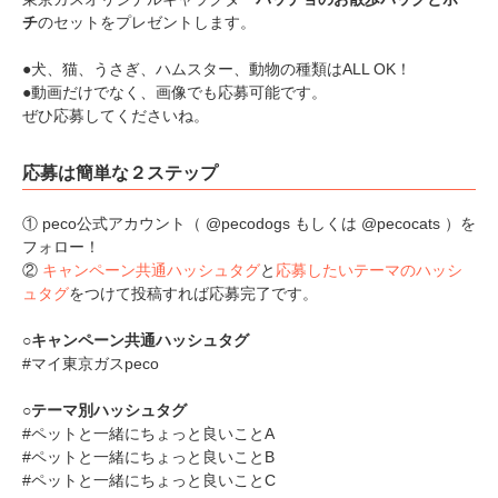
チ
のセットをプレゼントします。
●犬、猫、うさぎ、ハムスター、動物の種類はALL OK！
●動画だけでなく、画像でも応募可能です。
ぜひ応募してくださいね。
PECOアプリをダウンロード済みの方
応募は簡単な２ステップ
アプリで開く
① peco公式アカウント（ @pecodogs もしくは @pecocats ）を
閉じる
フォロー！
②
キャンペーン共通ハッシュタグ
と
応募したいテーマのハッシ
ュタグ
をつけて投稿すれば応募完了です。
○キャンペーン共通ハッシュタグ
#マイ東京ガスpeco
○テーマ別ハッシュタグ
pecodogs
pecocats
#ペットと一緒にちょっと良いことA
いぬ部をフォロー
ねこ部をフォロー
#ペットと一緒にちょっと良いことB
#ペットと一緒にちょっと良いことC