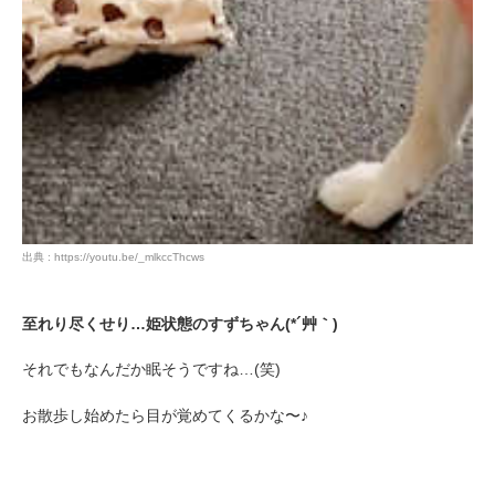
出典 : https://youtu.be/_mlkccThcws
至れり尽くせり…姫状態のすずちゃん(*´艸｀)
それでもなんだか眠そうですね…(笑)
お散歩し始めたら目が覚めてくるかな〜♪