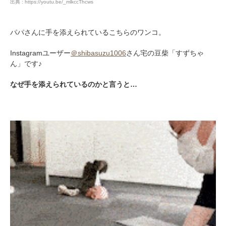
出典 : https://youtu.be/_mlkccThcws
パパさんに手を添えられているこちらのワンコ。
Instagramユーザー
＠shibasuzu1006
さん宅の豆柴「すずちゃ
ん」です♪
なぜ手を添えられているのかと言うと…