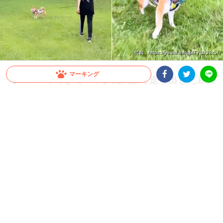
出典 : https://youtu.be/qpiTYUx3Bcw
マーキング
【ママ〜早くきて〜♡】元気よく走り出した豆柴
ちゃん。ママが遠くなると足を止めて…♪
Facebookシェア
Twitterシェア
LINE
家族でのお散歩中、ハイテンションに駆け出した豆柴ちゃん。どこまでも遠くへ行っ
てしまうのかと思いきや！？ 後ろを歩くママを、何回も待ってあげる姿が激かわで
した(*´艸｀)
2023.02.13 update
ちゃいか
ママがくるまで…♪