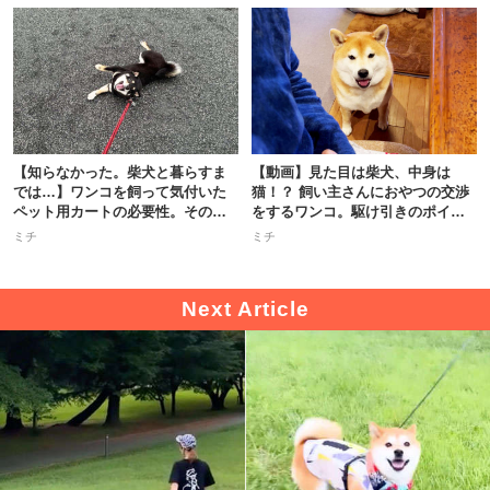
【知らなかった。柴犬と暮らすま
【動画】見た目は柴犬、中身は
では…】ワンコを飼って気付いた
猫！？ 飼い主さんにおやつの交渉
ペット用カートの必要性。その理
をするワンコ。駆け引きのポイン
由は…
トは…？
ミチ
ミチ