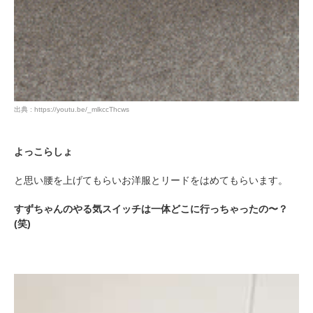
pecodogs
pecocats
出典 : https://youtu.be/_mlkccThcws
いぬ部をフォロー
ねこ部をフォロー
よっこらしょ
アプリをダウンロードする
と思い腰を上げてもらいお洋服とリードをはめてもらいます。
すずちゃんのやる気スイッチは一体どこに行っちゃったの〜？
(笑)