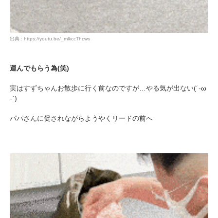
出典 : https://youtu.be/_mlkccThcws
運んでもらう為(笑)
実はすずちゃんお散歩に行く前なのですが…やる気が出ない(´-ω
-`)
パパさんに促されながらようやくリードの前へ