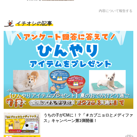
内容について報告する
イチオシの記事
<PR>
【ひんやりアイテムプレゼント】夏のおでかけどう過ご
す？愛犬・愛猫のひんやり対策アンケート実施中！
うちの子がCMに！？「＃カブニョロとメディファ
ス」キャンペーン第1弾開催！
<PR>