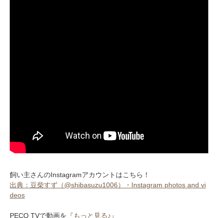
飼い主さんのInstagramアカウントはこちら！
出典：豆柴すず（@shibasuzu1006）・Instagram photos and vi
deos
PECO TVで動画を
『もっと見る♪』