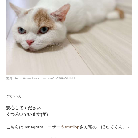
出典 : https://www.instagram.com/p/Cl06zOihINU/
ぐで〜〜ん
安心してください！
くつろいでいます(笑)
こちらはInstagramユーザー
＠scatllop
さん宅の「ほたてくん」♪