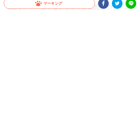
マーキング
【ぼく、ママじゃないッす！】困惑顔の子ネコ…
おっぱいを吸われているのはまさかの “子ネコ”
Facebookシェア
Twitterシェア
LINE
！？
まだ目もよく見えていない子ネコ達は、本能のままにママを探す♪ たどり着いた先は
まだあどけない男の子の子ネコで…(*´艸｀)
2023.02.13 update
ちゃいか
違うんだけどなぁ…。