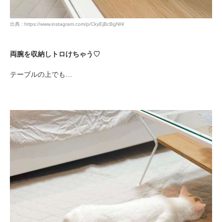
出典 : https://www.instagram.com/p/CkyEjBcBgNH/
両腕を収納しトロけちゃう♡
テーブルの上でも…
PECOアプリをダウンロード済みの方
アプリで開く
閉じる