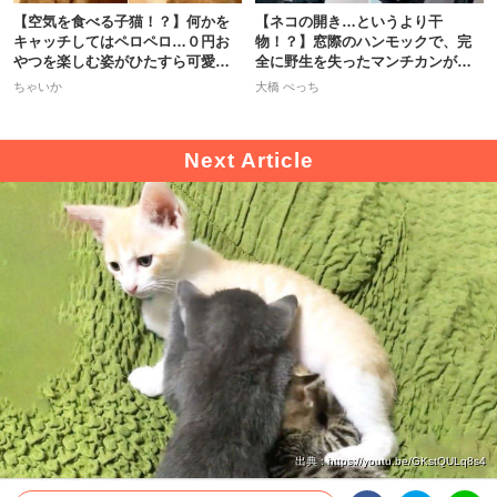
【空気を食べる子猫！？】何かを
【ネコの開き…というより干
キャッチしてはペロペロ…０円お
物！？】窓際のハンモックで、完
やつを楽しむ姿がひたすら可愛い
全に野生を失ったマンチカンが可
♡
愛すぎた♡
ちゃいか
大橋 ぺっち
出典 : https://youtu.be/GKstQULq8s4