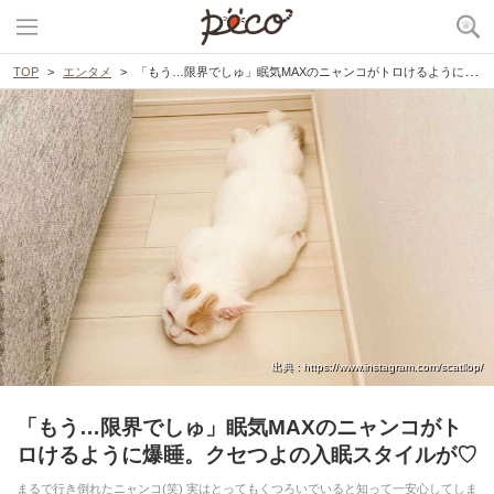
TOP
エンタメ
「もう…限界でしゅ」眠気MAXのニャンコがトロけるように爆睡。クセつよの入眠スタイルが♡
出典 : https://www.instagram.com/scatllop/
「もう…限界でしゅ」眠気MAXのニャンコがト
ロけるように爆睡。クセつよの入眠スタイルが♡
まるで行き倒れたニャンコ(笑) 実はとってもくつろいでいると知って一安心してしま