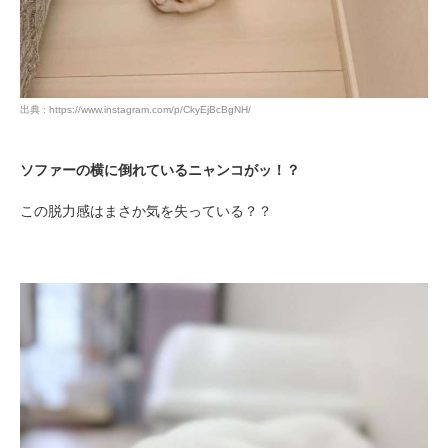
出典 : https://www.instagram.com/p/CkyEjBcBgNH/
ソファーの横に倒れているニャンコがッ！？
この脱力感はまさか気を失っている？？