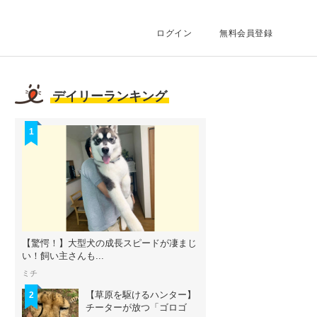
ログイン
無料会員登録
デイリーランキング
1
【驚愕！】大型犬の成長スピードが凄まじ
い！飼い主さんも...
ミチ
【草原を駆けるハンター】
2
チーターが放つ「ゴロゴ