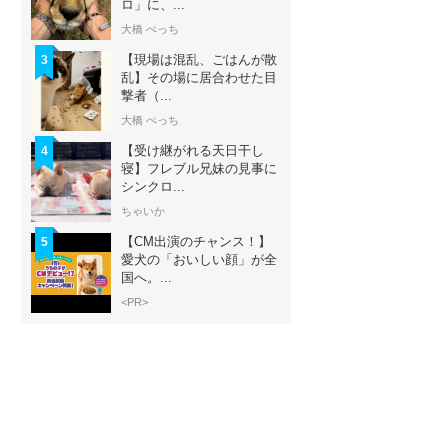
ロ」に、...
大橋 ぺっち
【現場は混乱、ごはんが散
3
乱】その場に居合わせた目
撃者（...
大橋 ぺっち
【受け継がれる天日干し
4
寝】フレブル兄妹の見事に
シンクロ...
ちゃいか
【CM出演のチャンス！】
5
愛犬の「おいしい顔」が全
国へ。...
<PR>