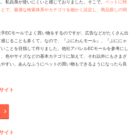
れ、私自身が使いにくいと感じておりました。そこで、
ペットに特
ことで、最適な検索体系やカテゴリを細かく設定し、商品探しの弱
手ECモールでよく買い物をするのですが、広告などがたくさん出
て感じることも多くて。なので、『ぷにわんモール』、『ぷににゃ
いことを目指して作りました。他社アパレルECモールを参考にし
く、色やサイズなどの基本カテゴリに加えて、それ以外にもさまざ
見やすい。あんなふうにペットの買い物もできるようになったら良
サイト
サイト