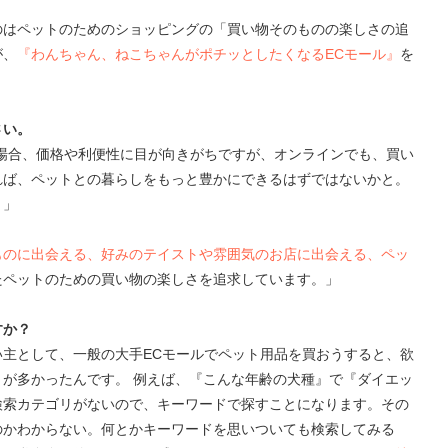
。
のはペットのためのショッピングの「買い物そのものの楽しさの追
が、
『わんちゃん、ねこちゃんがポチッとしたくなるECモール』
を
さい。
場合、価格や利便性に目が向きがちですが、オンラインでも、買い
れば、ペットとの暮らしをもっと豊かにできるはずではないかと。
。」
ものに出会える、好みのテイストや雰囲気のお店に出会える、ペッ
たペットのための買い物の楽しさを追求しています。」
すか？
主として、一般の大手ECモールでペット用品を買おうすると、欲
が多かったんです。 例えば、『こんな年齢の犬種』で『ダイエッ
検索カテゴリがないので、キーワードで探すことになります。その
のかわからない。何とかキーワードを思いついても検索してみる