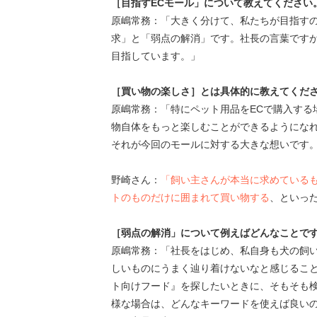
［目指すECモール」について教えてください
原嶋常務：「大きく分けて、私たちが目指す
求」と「弱点の解消」です。社長の言葉です
目指しています。」
［買い物の楽しさ］とは具体的に教えてくだ
原嶋常務：「特にペット用品をECで購入する
物自体をもっと楽しむことができるようにな
それが今回のモールに対する大きな想いです
野崎さん：
「飼い主さんが本当に求めている
トのものだけに囲まれて買い物する
、といっ
［弱点の解消」について例えばどんなことで
原嶋常務：「社長をはじめ、私自身も犬の飼い
しいものにうまく辿り着けないなと感じること
ト向けフード』を探したいときに、そもそも
様な場合は、どんなキーワードを使えば良い