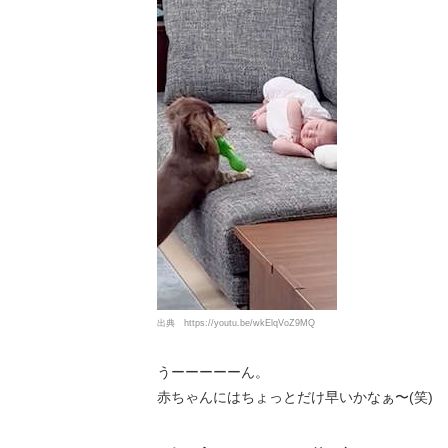
出典
https://youtu.be/wkElqVoZ9MQ
うーーーーーん。
赤ちゃんにはちょっとだけ早いかなぁ〜(笑)