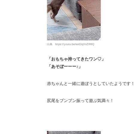
出典
https://youtu.be/wkElqVoZ9MQ
「おもちゃ持ってきたワン♡」
「あそぼーーー♪」
赤ちゃんと一緒に遊ぼうとしていたようです
尻尾をブンブン振って遊ぶ気満々！