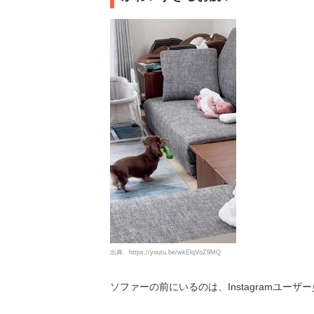
出典
https://youtu.be/wkElqVoZ9MQ
ソファーの前にいるのは、Instagramユーザー