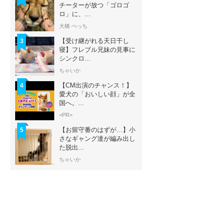
チーターが放つ「ゴロゴ
ロ」に、...
大橋 ぺっち
【受け継がれる天日干し
3
寝】フレブル兄妹の見事に
シンクロ...
ちゃいか
【CM出演のチャンス！】
4
愛犬の「おいしい顔」が全
国へ。...
<PR>
【お留守番のはずが…】小
5
さなギャング達が編み出し
た脱出...
ちゃいか