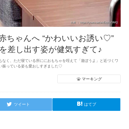
出典 ： https://youtu.be/wkElqVoZ9MQ
ちゃんへ “かわいいお誘い♡”
を差し出す姿が健気すぎて♪
もなく、ただ寝ている所ににおもちゃを咥えて「遊ぼうよ」と近づくワ
い振っている姿も愛おしすぎました♡
マーキング
ツイート
はてブ