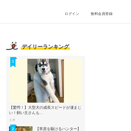
ログイン
無料会員登録
デイリーランキング
1
【驚愕！】大型犬の成長スピードが凄まじ
い！飼い主さんも...
ミチ
【草原を駆けるハンター】
2