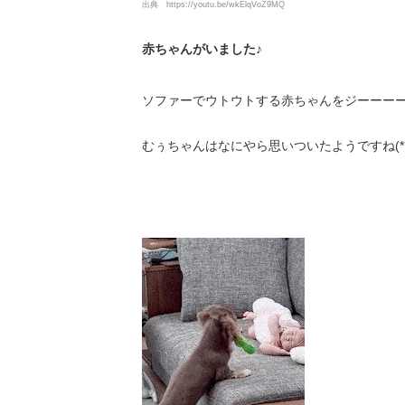
出典
https://youtu.be/wkElqVoZ9MQ
赤ちゃんがいました♪
ソファーでウトウトする赤ちゃんをジーーー
むぅちゃんはなにやら思いついたようですね(*´