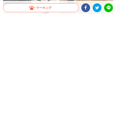
マーキング
Facebookシェア
Twitterシェア
LINE
ワンコのお耳を毛繕いするニャン
大きなモフ毛にうっとりする子猫
コ。睡魔と戦いながら、一生懸命
と、それを優しく見守るワンコ。2
ペロペロするも…(*´ω｀)♡
匹の温かい触れ合いに…ほっこり♪
大橋 ぺっち
蒼樹 りんどう