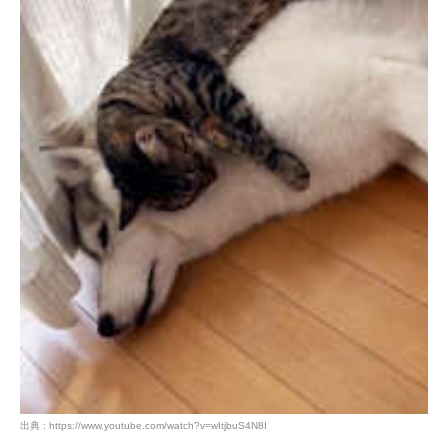
出典 : https://www.youtube.com/watch?v=wItjbuS4N8I