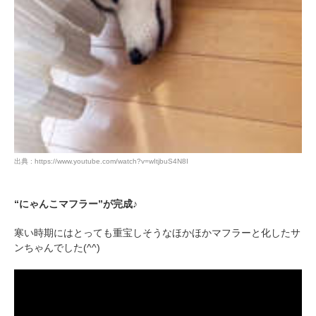
出典 : https://www.youtube.com/watch?v=wItjbuS4N8I
“にゃんこマフラー”が完成♪
寒い時期にはとっても重宝しそうなほかほかマフラーと化したサ
ンちゃんでした(^^)