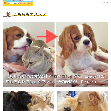
<PR>
こちらもオススメ
【ありったけの切な顔】ペロペロしすぎて、ニャンコに
立ち去られてしまうワンコ。その表情が…(´・ω・)