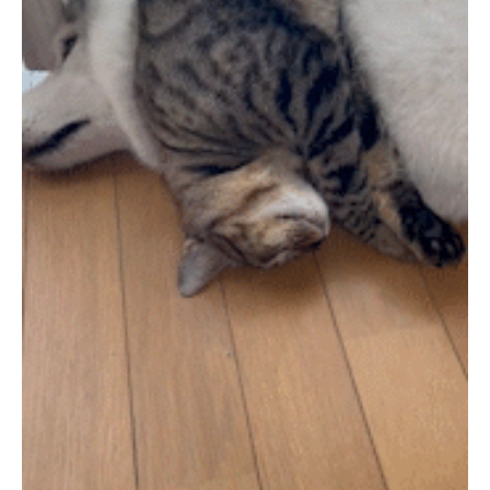
PECOアプリをダウンロード済みの方
アプリで開く
閉じる
pecodogs
pecocats
いぬ部をフォロー
ねこ部をフォロー
アプリをダウンロードする