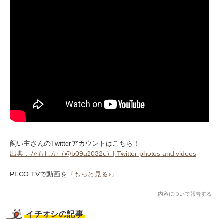
飼い主さんのTwitterアカウントはこちら！
出典：かもしか（@b09a2032c）| Twitter photos and videos
PECO TVで動画を
『もっと見る♪』
内容について報告する
イチオシの記事