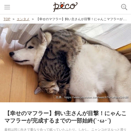
TOP
エンタメ
【幸せのマフラー】飼い主さんが目撃！にゃんこマフラーが完成するまでの一部始終(`･ω･´)
出典 : https://www.youtube.com/watch?v=wItjbuS4N8I
【幸せのマフラー】飼い主さんが目撃！にゃんこ
マフラーが完成するまでの一部始終(`･ω･´)
最初は同じ向きで重なり合って眠っていたふたり。しかし、ニャンコがヌルっと滑り