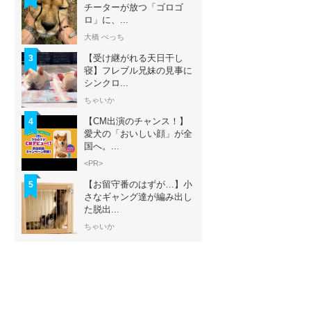
チーターが放つ「ゴロゴ
ロ」に、...
大橋 ぺっち
【受け継がれる天日干し
3
寝】フレブル兄妹の見事に
シンクロ...
ちゃいか
【CM出演のチャンス！】
4
愛犬の「おいしい顔」が全
国へ。...
<PR>
【お留守番のはずが…】小
5
さなギャング達が編み出し
た脱出...
ちゃいか