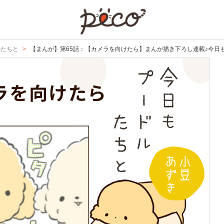
PECO
ルたちと
【まんが】第65話：【カメラを向けたら】まんが描き下ろし連載♪今日