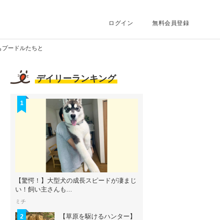
ログイン
無料会員登録
もプードルたちと
デイリーランキング
1
【驚愕！】大型犬の成長スピードが凄まじ
い！飼い主さんも...
ミチ
【草原を駆けるハンター】
2