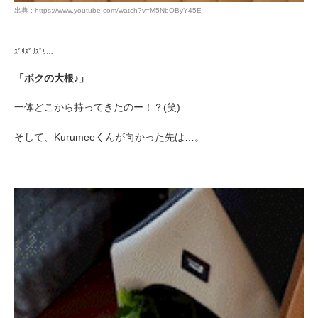
出典 : https://www.youtube.com/watch?v=M5NbOByY45E
ｽﾞﾘｽﾞﾘｽﾞﾘ…
「ボクの大根♪」
一体どこから持ってきたのー！？(笑)
そして、Kurumeeくんが向かった先は…。