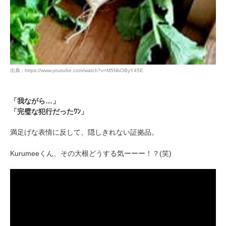
出典 : https://www.youtube.com/watch?v=M5NbOByY45E
「我ながら…」
「完璧な犯行だったﾜﾝ」
満足げな表情に反して、隠しきれない証拠品。
Kurumeeくん、その大根どうする気ーーー！？(笑)