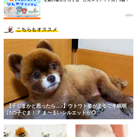
<PR>
こちらもオススメ
【子ぐまかと思ったら…♪】ウトウト姿がまるで冬眠明
けの子ぐま！？ ま〜るいシルエットが◎