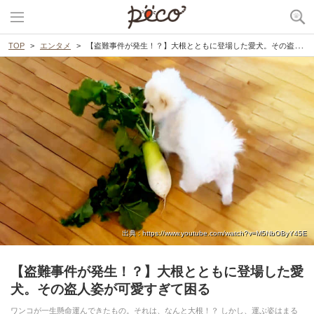
TOP
エンタメ
【盗難事件が発生！？】大根とともに登場した愛犬。その盗人姿が可愛すぎて困る
出典 : https://www.youtube.com/watch?v=M5NbOByY45E
【盗難事件が発生！？】大根とともに登場した愛
犬。その盗人姿が可愛すぎて困る
ワンコが一生懸命運んできたもの。それは、なんと大根！？ しかし、運ぶ姿はまる