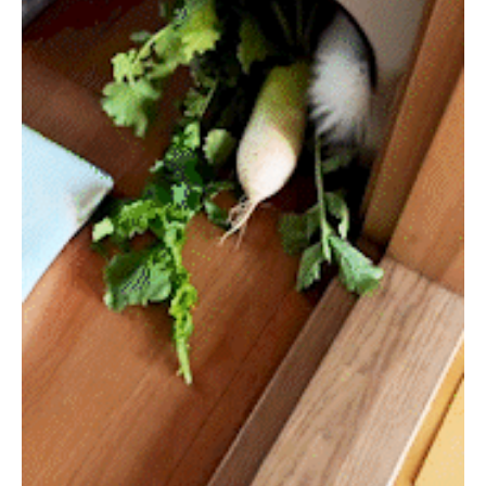
PECOアプリをダウンロード済みの方
アプリで開く
閉じる
pecodogs
pecocats
いぬ部をフォロー
ねこ部をフォロー
アプリをダウンロードする