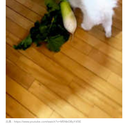
出典 : https://www.youtube.com/watch?v=M5NbOByY45E