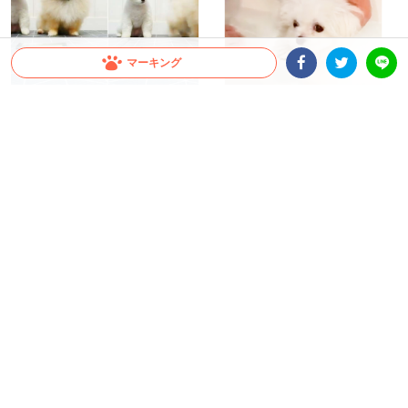
マーキング
Facebookシェア
Twitterシェア
LINE
【仲良しワンコの絆が試され
初めてのお風呂で不安げな子犬ち
る！！】スマホから聞こえる “不思
ゃん。足がつくと分かったとき
議な音” ふたりが取った行動とは♡
の“キョトン顔”が可愛すぎた♡
ちゃいか
大橋 ぺっち