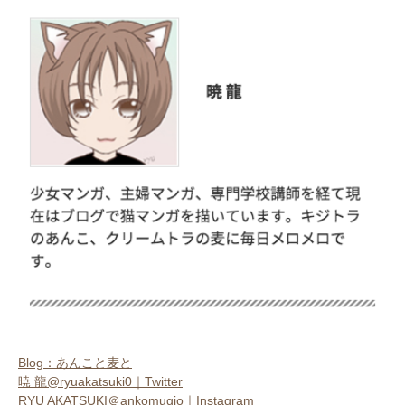
Blog：あんこと麦と
暁 龍@ryuakatsuki0｜Twitter
RYU AKATSUKI＠ankomugio｜Instagram