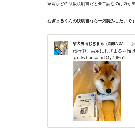
家電などの取扱説明書だと全て読むのは気が
むぎまるくんの説明書なら一気読みしたいですね
柴犬勇者むぎまる（2歳LV27）
@s
旅行中、実家にむぎまるを預
pic.twitter.com/1Qy7rIFin1