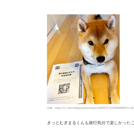
出典
https://x.com/shibayuusha/status/1693571715534848056?s=20
きっとむぎまるくんも旅行気分で楽しかった