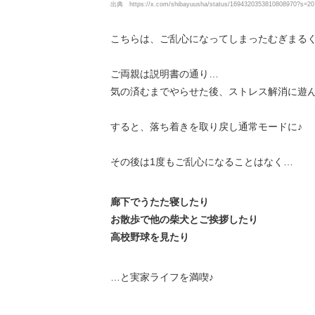
出典
https://x.com/shibayuusha/status/1694320353810808970?s=20
こちらは、ご乱心になってしまったむぎまるく
ご両親は説明書の通り…
気の済むまでやらせた後、ストレス解消に遊
すると、落ち着きを取り戻し通常モードに♪
その後は1度もご乱心になることはなく…
廊下でうたた寝したり
お散歩で他の柴犬とご挨拶したり
高校野球を見たり
…と実家ライフを満喫♪