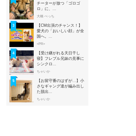
チーターが放つ「ゴロゴ
ロ」に、...
大橋 ぺっち
【CM出演のチャンス！】
3
愛犬の「おいしい顔」が全
国へ。...
<PR>
【受け継がれる天日干し
4
寝】フレブル兄妹の見事に
シンクロ...
ちゃいか
【お留守番のはずが…】小
5
さなギャング達が編み出し
た脱出...
ちゃいか