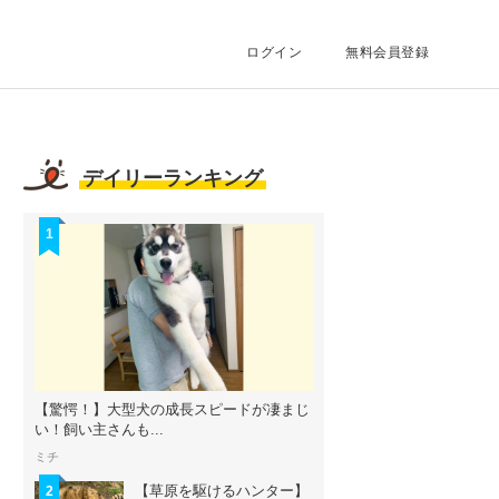
ログイン
無料会員登録
デイリーランキング
1
【驚愕！】大型犬の成長スピードが凄まじ
い！飼い主さんも...
ミチ
【草原を駆けるハンター】
2