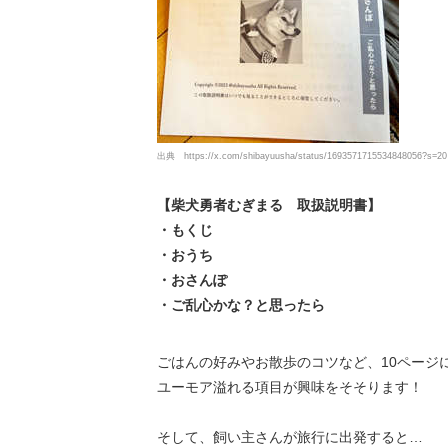
出典
https://x.com/shibayuusha/status/1693571715534848056?s=20
【柴犬勇者むぎまる 取扱説明書】
・もくじ
・おうち
・おさんぽ
・ご乱心かな？と思ったら
ごはんの好みやお散歩のコツなど、10ページ
ユーモア溢れる項目が興味をそそります！
そして、飼い主さんが旅行に出発すると…