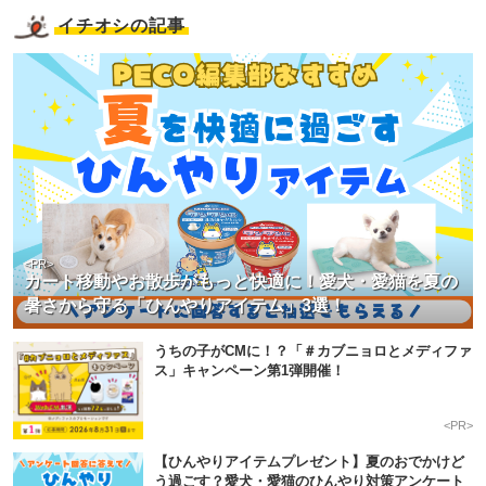
イチオシの記事
<PR>
カート移動やお散歩がもっと快適に！愛犬・愛猫を夏の
暑さから守る「ひんやりアイテム」3選！
うちの子がCMに！？「＃カブニョロとメディファ
ス」キャンペーン第1弾開催！
<PR>
【ひんやりアイテムプレゼント】夏のおでかけど
う過ごす？愛犬・愛猫のひんやり対策アンケート