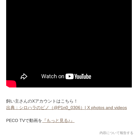
飼い主さんのXアカウントはこちら！
出典：シロハラのピノ（@P1n0_0306）| X photos and videos
PECO TVで動画を
『もっと見る♪』
内容について報告する