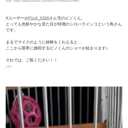
出典 : https://www.youtube.com/watch?v=kHRxa1x5fMU
Xユーザー
@P1n0_0306
さん宅のピノくん。
とっても色鮮やかな見た目が特徴のシロハラインコという鳥さん
です。
まるでマイクのように綿棒をくわえると…
ここから限界に挑戦するピノくんのショーが始まります♪
それでは、ご覧ください！！
↓↓↓