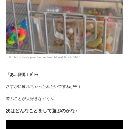
出典 : https://www.youtube.com/watch?v=kHRxa1x5fMU
「あ…限界」ﾎﾟﾄｯ
さすがに疲れちゃったみたいですね(´艸`)
遊ぶことが大好きなピくん。
次はどんなことをして遊ぶのかな♪