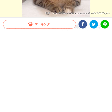
出典 : https://www.youtube.com/watch?v=CuZx7oTXyKs
マーキング
カメラに決め顔をする猫さんに “神の手” がマッ
サージ♪ 猫さんはいつまで表情をキープできるの
Facebookシェア
Twitterシェア
LINE
か！？
愛猫のツボを熟知した飼い主さんの手にかかれば、カメラ目線をバッチリ決めていて
も…♡ 猫さんの表情が崩壊する瞬間が愛おしい！
2023.12.16 update
ミチ
至福な時間♡