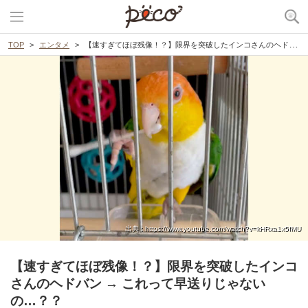
TOP
エンタメ
【速すぎてほぼ残像！？】限界を突破したインコさんのヘドバン → これって早送りじゃないの…？？
出典 : https://www.youtube.com/watch?v=kHRxa1x5fMU
【速すぎてほぼ残像！？】限界を突破したインコ
さんのヘドバン → これって早送りじゃない
の…？？