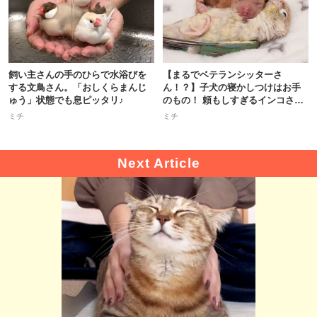
飼い主さんの手のひらで水浴びを
【まるでベテランシッターさ
する文鳥さん。「おしくらまんじ
ん！？】子犬の寝かしつけはお手
ゅう」状態でも息ピッタリ♪
のもの！ 頼もしすぎるインコさん
に拍手♪
ミチ
ミチ