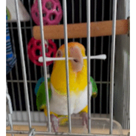
pecodogs
pecocats
いぬ部をフォロー
ねこ部をフォロー
アプリをダウンロードする