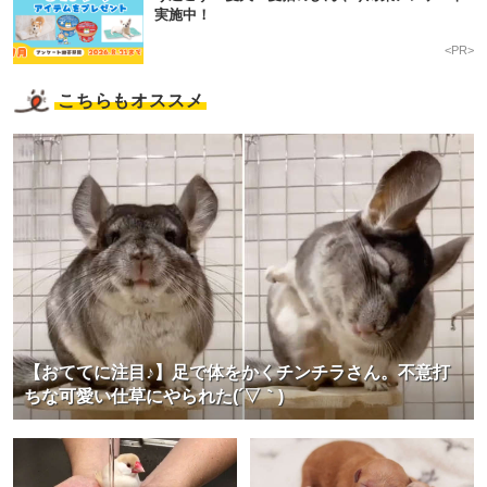
実施中！
<PR>
こちらもオススメ
【おててに注目♪】足で体をかくチンチラさん。不意打
ちな可愛い仕草にやられた(´▽｀)