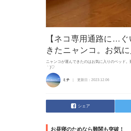
【ネコ専用通路に…ぐ
きたニャンコ。お気に
ニャンコが運んできたのはお気に入りのベッド。難
｀)♡
ミチ
更新日：
2023.12.06
シェア
お昼寝のためなら難関も突破！