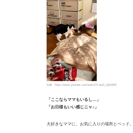
出典
https://www.youtube.com/watch?v=quG_Gj0JlWE
「ここならママもいるし…」
「お日様もいい感じニャ♪」
大好きなママに、お気に入りの場所とベッド