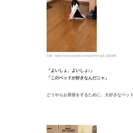
出典
https://www.youtube.com/watch?v=quG_Gj0JlWE
「よいしょ、よいしょ♪」
「このベッドが好きなんだニャ」
どうやらお昼寝をするために、大好きなベッ