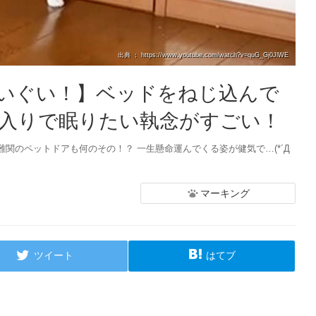
出典 ： https://www.youtube.com/watch?v=quG_Gj0JlWE
いぐい！】ベッドをねじ込んで
入りで眠りたい執念がすごい！
関のペットドアも何のその！？ 一生懸命運んでくる姿が健気で…(*´Д
マーキング
ツイート
はてブ