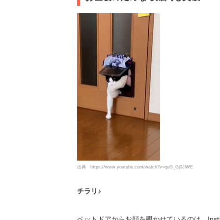
出典
https://www.youtube.com/watch?v=quG_Gj0JlWE
チラリ♪
ペットドアからお顔を覗かせているのは、Insta