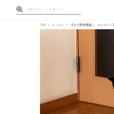
TOP
エンタメ
【ネコ専用通路に…ぐいぐい！