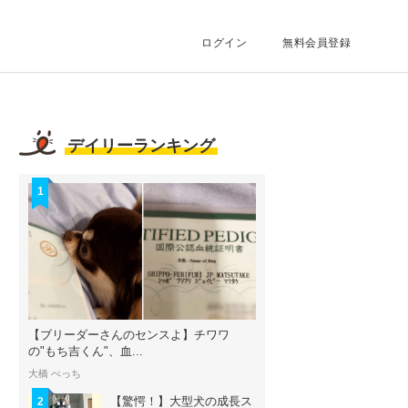
ログイン
無料会員登録
デイリーランキング
1
【ブリーダーさんのセンスよ】チワワ
の"もち吉くん"、血...
大橋 ぺっち
【驚愕！】大型犬の成長ス
2