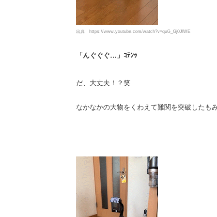
出典
https://www.youtube.com/watch?v=quG_Gj0JlWE
「んぐぐぐ…」ｺﾃﾝｯ
だ、大丈夫！？笑
なかなかの大物をくわえて難関を突破したもみ