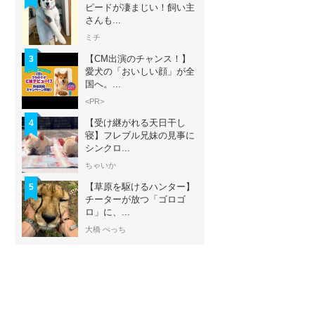
ピードが凄まじい！飼い主
さんも...
ミチ
【CM出演のチャンス！】
3
愛犬の「おいしい顔」が全
国へ。...
<PR>
【受け継がれる天日干し
4
寝】フレブル兄妹の見事に
シンクロ...
ちゃいか
【草原を駆けるハンター】
5
チーターが放つ「ゴロゴ
ロ」に、...
大橋 ぺっち