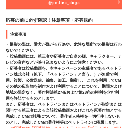
@petline_dogs
応募の前に必ず確認！注意事項・応募規約
注意事項
・撮影の際は、愛犬が嫌がる行為や、危険な場所での撮影は行わ
ないでください。
・投稿動画には、第三者や応募者ご自身の顔、キャラクター、テ
レビの音声などが映り込まないようにご注意ください。
・応募者は投稿動画を、本キャンペーンの主催者であるペットラ
イン株式会社（以下、「ペットライン」と言う。）が無償で利
用、複製、公衆送信、編集、加工、翻案し、 これを利用してCM
その他の広告物を制作および利用することについて、期間および
地域の限定なく、著作権法第27条および第28条の権利を含む利
用を許諾するものとします。
また、応募者は、ペットラインまたはペットラインが指定または
関与する第三者による当該投稿動画およびこれを原著作物とする
完成したCMの利用について、著作者人格権を一切行使しないも
のとし、完成したCMの著作権等はペットラインに帰属します。