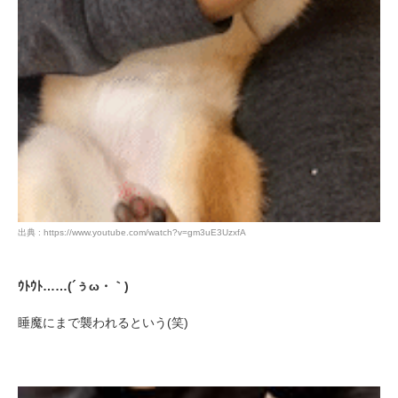
出典 : https://www.youtube.com/watch?v=gm3uE3UzxfA
ｳﾄｳﾄ……(´ぅω・｀)
睡魔にまで襲われるという(笑)