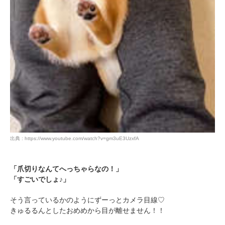
出典 : https://www.youtube.com/watch?v=gm3uE3UzxfA
「爪切りなんてへっちゃらなの！」
「すごいでしょ♪」
そう言っているかのようにずーっとカメラ目線♡
きゅるるんとしたおめめから目が離せません！！