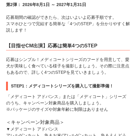
第2弾： 2026年8月1日 ～ 2027年1月31日
応募期間の確認ができたら、次はいよいよ応募手順です。
スマホひとつで完結する簡単な「4つのSTEP」を分かりやすく解
説します！
【目指せCM出演】応募は簡単4つのSTEP
応募はシンプル！メディコートシリーズのフードを用意して、愛
犬が美味しく食べている様子を撮影しましょう。その際に注意点
もあるので、詳しく4つのSTEPを見ていきましょう。
PECOアプリをダウンロード済みの方
STEP1：メディコートシリーズを購入して撮影準備！
アプリで開く
「メディコート アドバンス」または「メディコート」シリーズ
のうち、キャンペーン対象商品を購入しましょう。
閉じる
※パッケージのサイズや対象年齢に制限はありません
＜キャンペーン対象商品＞
▼メディコート アドバンス
アレルゲンカット 魚＆お米/アレルゲンカット 魚＆えんどう