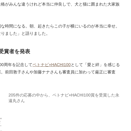
性格がみんな違うけれど本当に仲良しで、犬と猫に囲まれた大家族
別な時間になる。朝、起きたらこの子が横にいるのが本当に幸せ。
なりました」と語りました。
受賞者を発表
00周年を記念して
ペトナビ×HACHI100
として「愛と絆」を感じる
催。前田敦子さんや加藤ナナさんも審査員に加わって厳正に審査
205件の応募の中から、ペトナビ×HACHI100賞を受賞した永
遠丸さん