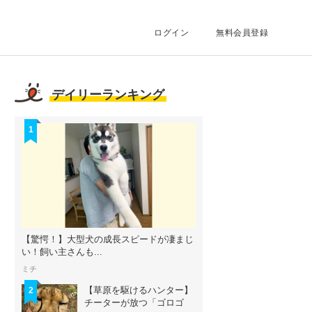
ログイン
無料会員登録
！
デイリーランキング
1
【驚愕！】大型犬の成長スピードが凄まじ
い！飼い主さんも...
ミチ
【草原を駆けるハンター】
2
チーターが放つ「ゴロゴ