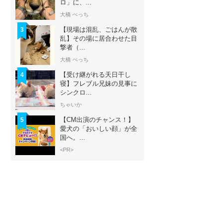
ロ」に、...
大橋 ぺっち
【現場は混乱、ごはんが散
3
乱】その場に居合わせた目
撃者（...
大橋 ぺっち
【受け継がれる天日干し
4
寝】フレブル兄妹の見事に
シンクロ...
ちゃいか
【CM出演のチャンス！】
5
愛犬の「おいしい顔」が全
国へ。...
<PR>