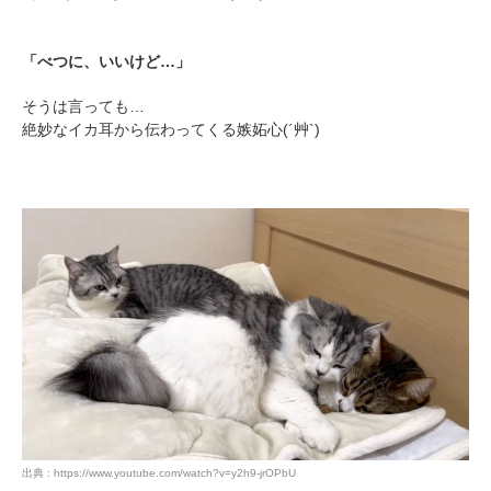
「べつに、いいけど…」
そうは言っても…
絶妙なイカ耳から伝わってくる嫉妬心(´艸`)
PECOアプリをダウンロード済みの方
アプリで開く
閉じる
出典 : https://www.youtube.com/watch?v=y2h9-jrOPbU