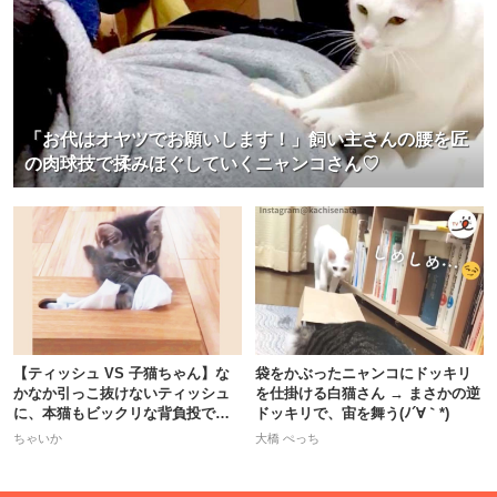
「お代はオヤツでお願いします！」飼い主さんの腰を匠
の肉球技で揉みほぐしていくニャンコさん♡
【ティッシュ VS 子猫ちゃん】な
袋をかぶったニャンコにドッキリ
かなか引っこ抜けないティッシュ
を仕掛ける白猫さん → まさかの逆
に、本猫もビックリな背負投で一
ドッキリで、宙を舞う(ﾉ´∀｀*)
本！
ちゃいか
大橋 ぺっち