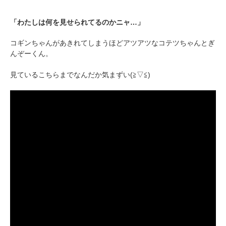
pecodogs
pecocats
いぬ部をフォロー
ねこ部をフォロー
「わたしは何を見せられてるのかニャ…」
コギンちゃんがあきれてしまうほどアツアツなコテツちゃんとぎ
んぞーくん。
アプリをダウンロードする
見ているこちらまでなんだか気まずい(≧▽≦)