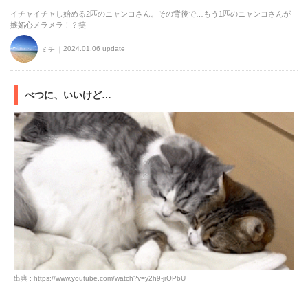
イチャイチャし始める2匹のニャンコさん。その背後で…もう1匹のニャンコさんが
嫉妬心メラメラ！？笑
2024.01.06 update
ミチ
べつに、いいけど…
出典 : https://www.youtube.com/watch?v=y2h9-jrOPbU