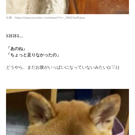
出典 : https://www.youtube.com/watch?v=_INM15wDUpw
ﾄｺﾄｺﾄｺ…
「あのね」
「ちょっと足りなかったの」
どうやら、まだお腹がいっぱいになっていないみたい(≧▽≦)
PECOアプリをダウンロード済みの方
アプリで開く
閉じる