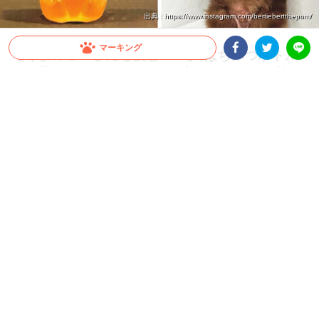
出典 : https://www.instagram.com/bertiebertthepom/
マーキング
【くまの〇ーさんも羨む！？】 はちみつボトル
に仮装したワンコ → どこに売っているのか教え
Facebookシェア
Twitterシェア
LINE
てほしい♡
以前ご紹介したクマさん系ポメラニアンのバートくんが再登場！ 今回は、なんとは
ちみつの仮装をしたんだとか……♪
2026.06.03 update
ミチ
ハロウィンの仮装は…はちみつ！？