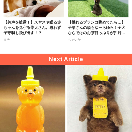
【美声を披露！】スヤスヤ眠る赤
【揺れるブランコ眺めてたら…】
ちゃんを見守る柴犬さん。思わず
子柴さんの頭もゆーらゆら！子犬
子守唄も飛び出す！？
ならではのお茶目っぷりが(*´艸｀)
♡
ミチ
ちゃいか