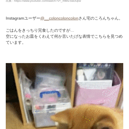
出典 : https://www.youtube.com/watch?v=_INM15wDUpw
Instagramユーザー
@__coloncoloncolon
さん宅のころんちゃん。
ごはんをきっちり完食したのですが…
空になったお皿をくわえて何か言いたげな表情でこちらを見つめ
ています。