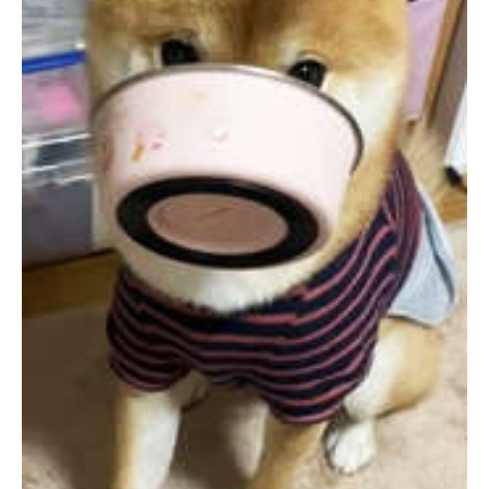
pecodogs
pecocats
いぬ部をフォロー
ねこ部をフォロー
アプリをダウンロードする