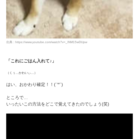
出典 : https://www.youtube.com/watch?v=_INM15wDUpw
「これにごはん入れて♪」
（くぅ…かわいぃ…）
はい、おかわり確定！！(´꒳`)
ところで…
いったいこの方法をどこで覚えてきたのでしょう(笑)