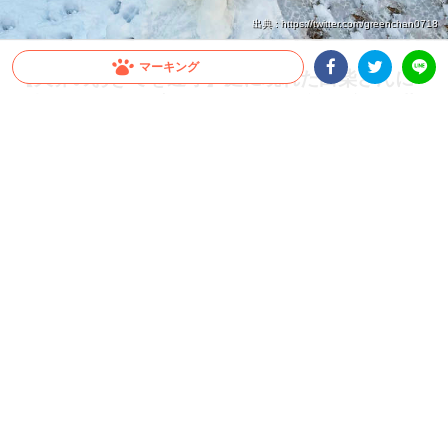
出典 : https://twitter.com/greenchan0718
マーキング
【犬界のおきてを遵守】庭に現れた白柴さんに一
目惚れ♡ ワンコ流のあいさつで距離を縮める柴
Facebookシェア
Twitterシェア
LINE
犬さん！
飼い主さんが雪で作った白柴さん。きちんと挨拶もして仲良くなれると思ったの
に…！？
2026.06.03 update
ミチ
ロマンチックな出会いと別れ
この日、Xユーザー
@greenchan0718
さんが住んでいる地域で雪
が降りました。
そこで…
飼い主さんは、庭に白柴さんを作りました！
すると、愛犬ぱん君が近づいてきて…