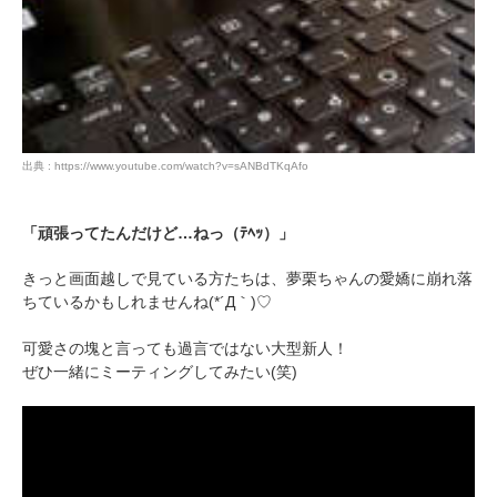
出典 : https://www.youtube.com/watch?v=sANBdTKqAfo
「頑張ってたんだけど…ねっ（ﾃﾍｯ）」
きっと画面越しで見ている方たちは、夢栗ちゃんの愛嬌に崩れ落
ちているかもしれませんね(*´Д｀)♡
可愛さの塊と言っても過言ではない大型新人！
ぜひ一緒にミーティングしてみたい(笑)