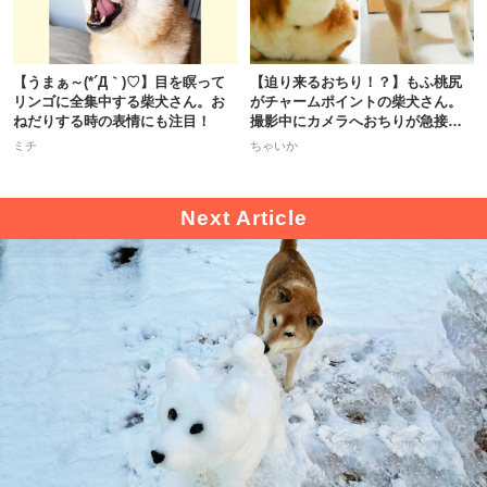
【うまぁ～(*´Д｀)♡】目を瞑って
【迫り来るおちり！？】もふ桃尻
リンゴに全集中する柴犬さん。お
がチャームポイントの柴犬さん。
ねだりする時の表情にも注目！
撮影中にカメラへおちりが急接近
♡
ミチ
ちゃいか