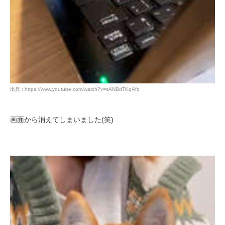
pecodogs
pecocats
いぬ部をフォロー
ねこ部をフォロー
出典 : https://www.youtube.com/watch?v=sANBdTKqAfo
アプリをダウンロードする
画面から消えてしまいました(笑)