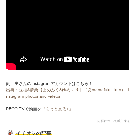
飼い主さんのInstagramアカウントはこちら！
出典：豆福&夢栗【まめふく&ゆめくり】（@mamefuku_kun）| I
nstagram photos and videos
PECO TVで動画を
『もっと見る♪』
内容について報告する
イチオシの記事