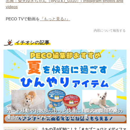
出典：柴犬ゆきちゃん（@y.u.k.i_0310）| Instagram photos and
videos
PECO TVで動画を
『もっと見る♪』
内容について報告する
イチオシの記事
<PR>
カート移動やお散歩がもっと快適に！愛犬・愛猫を夏の
暑さから守る「ひんやりアイテム」3選！
うちの子がCMに！？「＃カブニョロとメディファ