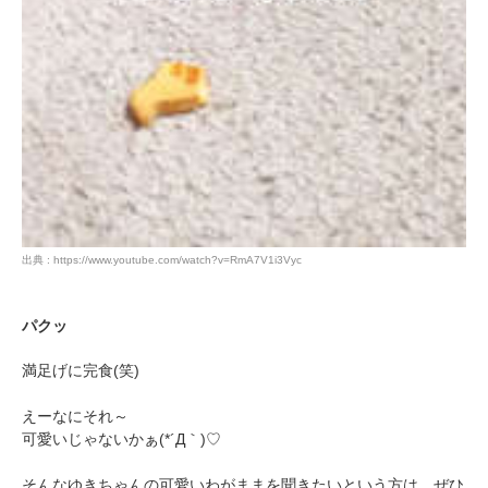
出典 : https://www.youtube.com/watch?v=RmA7V1i3Vyc
パクッ
満足げに完食(笑)
えーなにそれ～
可愛いじゃないかぁ(*´Д｀)♡
そんなゆきちゃんの可愛いわがままを聞きたいという方は、ぜひ