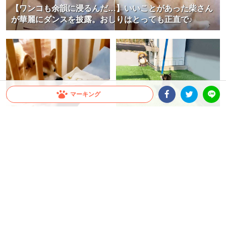
【ワンコも余韻に浸るんだ…】いいことがあった柴さん
が華麗にダンスを披露。おしりはとっても正直で♪
マーキング
Facebookシェア
Twitterシェア
LINE
【美声を披露！】スヤスヤ眠る赤
【揺れるブランコ眺めてたら…】
ちゃんを見守る柴犬さん。思わず
子柴さんの頭もゆーらゆら！子犬
子守唄も飛び出す！？
ならではのお茶目っぷりが(*´艸｀)
♡
ミチ
ちゃいか