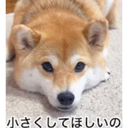
PECOアプリをダウンロード済みの方
アプリで開く
閉じる
pecodogs
pecocats
いぬ部をフォロー
ねこ部をフォロー