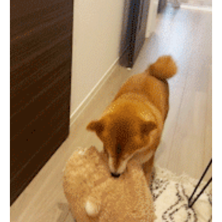
PECOアプリをダウンロード済みの方
アプリで開く
閉じる
pecodogs
pecocats
いぬ部をフォロー
ねこ部をフォロー