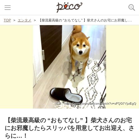
TOP
エンタメ
【柴流最高級の “おもてなし” 】柴犬さんのお宅にお邪魔したらスリッパを用意してお出迎え、さらに…！
出典 : https://www.youtube.com/watch?v=sFQG7YjwEgQ
【柴流最高級の “おもてなし” 】柴犬さんのお宅
にお邪魔したらスリッパを用意してお出迎え、さ
らに…！