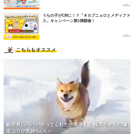
<PR>
うちの子がCMに！？「＃カブニョロとメディファ
ス」キャンペーン第1弾開催！
<PR>
こちらもオススメ
銀世界にパパが作ってくれた一本道！！ 柴犬ちゃんの爆
走ぶりが気持ちいい♪