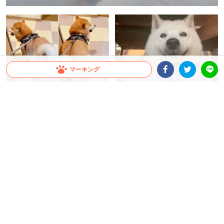
マーキング
Facebookシェア
Twitterシェア
LINE
【ワンコも余韻に浸るんだ…】い
【プロの柴犬になるには…】柴犬
いことがあった柴さんが華麗にダ
学の母が説く犬生を成功に導く発
ンスを披露。おしりはとっても正
想。なんだか心に沁みる教えだっ
直で♪
た♪
ちゃいか
大橋 ぺっち