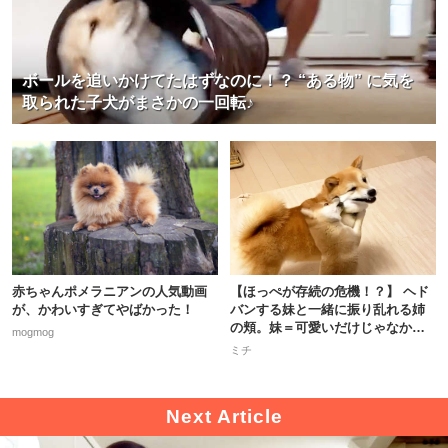
ボールを追いかけてたはずなのに！？ “ある物” に気を
取られた子犬がまさかの一回転♪
赤ちゃんポメラニアンの人気動画
【ほっぺが存続の危機！？】 ヘド
が、かわいすぎてやばかった！
バンする妹と一緒に振り乱れる姉
の頬。妹＝可愛いだけじゃなかっ
mogmog
た…。
ミチ