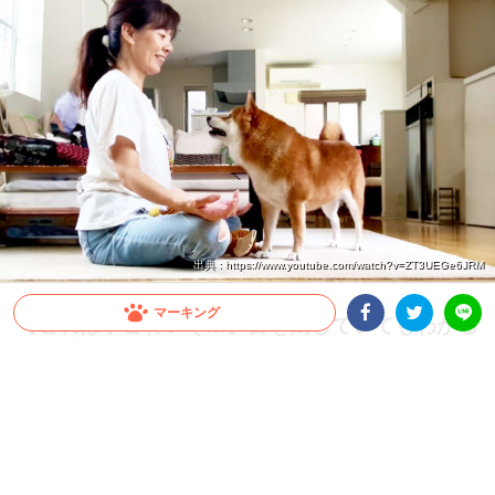
出典 : https://www.youtube.com/watch?v=ZT3UEGe6JRM
マーキング
【これは手ごわいぞ…】目を閉じていてもわかる
存在感。瞑想中の飼い主さんを “可愛い” 雑念が
Facebookシェア
Twitterシェア
LINE
襲う！
頭の中を空っぽにして心を静めるはずが…愛犬のある行動が飼い主さんを惑わす！？
2024.08.25 update
ミチ