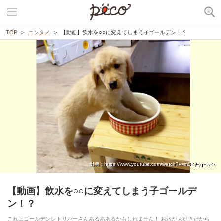
TOP
エンタメ
【動画】飲水を○○に変えてしまう子ゴールデン！？
出典 : https://www.youtube.com/watch?v=m0KjEjqRwKo
【動画】飲水を○○に変えてしまう子ゴールデ
ン！？
これはゴールデンレトリバーさんあるああるかもしれません！ お水が大好きだから