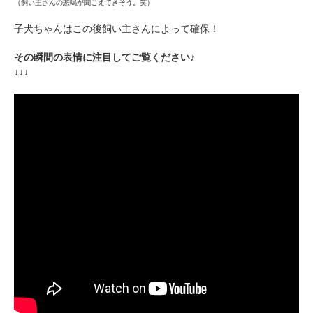
（飼い主さんの悲鳴が聞こえてきそう。笑）
アプリで開く
子犬ちゃんはこの後飼い主さんによって確保！
閉じる
その瞬間の表情に注目してご覧ください♪
↓↓↓
pecodogs
pecocats
いぬ部をフォロー
ねこ部をフォロー
アプリをダウンロードする