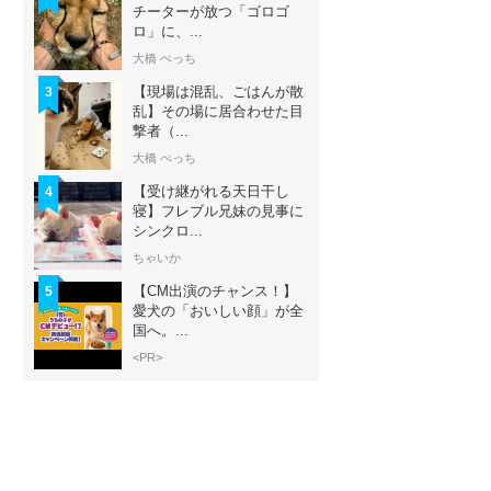
チーターが放つ「ゴロゴ
ロ」に、...
大橋 ぺっち
【現場は混乱、ごはんが散
3
乱】その場に居合わせた目
撃者（...
大橋 ぺっち
【受け継がれる天日干し
4
寝】フレブル兄妹の見事に
シンクロ...
ちゃいか
【CM出演のチャンス！】
5
愛犬の「おいしい顔」が全
国へ。...
<PR>