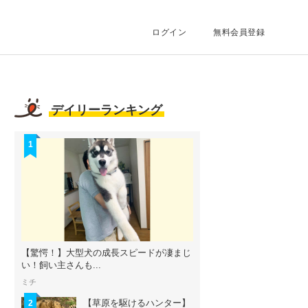
ログイン
無料会員登録
デイリーランキング
1
【驚愕！】大型犬の成長スピードが凄まじ
い！飼い主さんも...
ミチ
【草原を駆けるハンター】
2