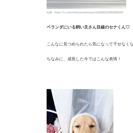
出典
https://x.com/mofusenna/status/1824845435904856347
ベランダにいる飼い主さん目線のセナくん♡
こんなに見つめられたら気になって干せなくな
ちなみに、成長した今ではこんな表情！