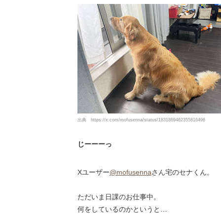
出典
https://x.com/mofusenna/status/1831869462355816496
じーーーっ
Xユーザー
@mofusenna
さん宅のセナくん。
ただいま日課のお仕事中。
何をしているのかというと…