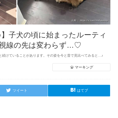
出典 ： https://x.com/mofusenna
♪】子犬の頃に始まったルーティ
視線の先は変わらず…♡
と続けていることがあります。その姿を今と昔で見比べてみると…♪
マーキング
ツイート
はてブ