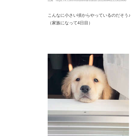
出典
https://x.com/mofusenna/status/1831869462355816496
こんなに小さい頃からやっているのだそう♪
（家族になって4日目）