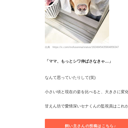
出典
https://x.com/mofusenna/status/1824845435904856347
「ママ、もっとシワ伸ばさなきゃ…」
なんて思っていたりして(笑)
小さい頃と現在の姿を比べると、大きさに変
甘えん坊で愛情深いセナくんの監視員はこれ
飼い主さんの投稿はこちら♪