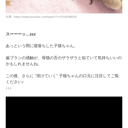
出典 : https://www.youtube.com/watch?v=ZvVjKWllJX0
pecodogs
pecocats
いぬ部をフォロー
ねこ部をフォロー
スーーーッ…zzz
あっという間に寝落ちした子猫ちゃん。
アプリをダウンロードする
歯ブラシの感触が、母猫の舌のザラザラと似ていて気持ちいいの
かもしれませんね。
この後、さらに “溶けていく” 子猫ちゃんの口元に注目してご覧
ください♪
↓↓↓