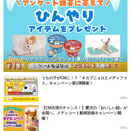
<PR>
【ひんやりアイテムプレゼント】夏のおでかけどう過ご
す？愛犬・愛猫のひんやり対策アンケート実施中！
うちの子がCMに！？「＃カブニョロとメディファ
ス」キャンペーン第1弾開催！
<PR>
【CM出演のチャンス！】愛犬の「おいしい顔」が
全国へ。メディコート動画投稿キャンペーン開
催！
<PR>