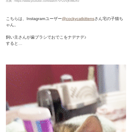
出典 : https://www.youtube.com/watch?v=ZvVjKWllJX0
こちらは、Instagramユーザー
@cockycatkittens
さん宅の子猫ち
ゃん。
飼い主さんが歯ブラシでおでこをナデナデ♪
すると…