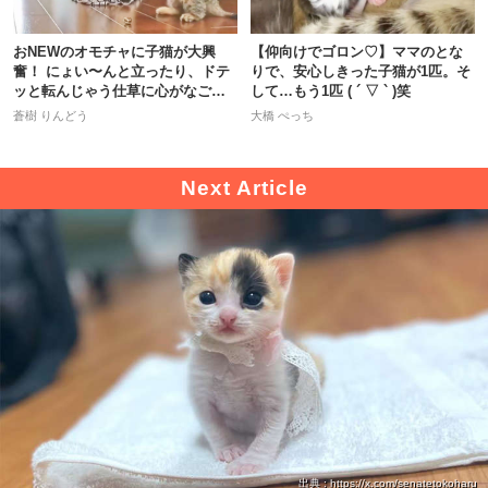
おNEWのオモチャに子猫が大興
【仰向けでゴロン♡】ママのとな
奮！ にょい〜んと立ったり、ドテ
りで、安心しきった子猫が1匹。そ
ッと転んじゃう仕草に心がなごむ
して…もう1匹 ( ´ ▽ ` )笑
♡
蒼樹 りんどう
大橋 ぺっち
出典 : https://x.com/senatetokoharu