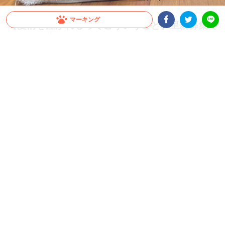
マーキング
【愛情を注がれるってこういうこと】里親募集で
Facebookシェア
Twitterシェア
出会った生後2週間の子猫。こんなに小さかった
LINE
子が…
飼い主さん、兄猫、姉猫の愛情をたくさんもらって大きくなった子猫。2歳になった
現在は、どんな姿になっているのでしょう♪
2026.04.13 update
ミチ
命って本当に尊い