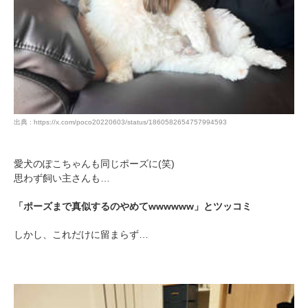
出典 : https://x.com/poco20220603/status/1860582654757994593
愛犬のぽこちゃんも同じポーズに(笑)
思わず飼い主さんも…
「ポーズまで真似するのやめてwwwwww」とツッコミ
しかし、これだけに留まらず…