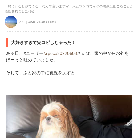
一緒にいると似てくる…なんて言いますが、人とワンコでもその現象は起こることが
確認されました(笑)
2026.04.18 update
ミチ
大好きすぎて完コピしちゃった！
ある日、Xユーザー
@poco20220603
さんは、家の中からお外を
ぼーっと眺めていました。
そして、ふと家の中に視線を戻すと…