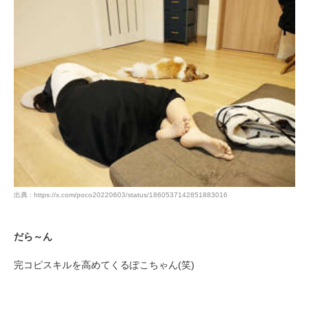
出典 : https://x.com/poco20220603/status/1860537142851883016
だら～ん
完コピスキルを高めてくるぽこちゃん(笑)