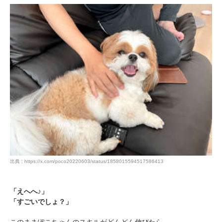
PECOアプリをダウンロード済みの方
アプリで開く
閉じる
pecodogs
pecocats
いぬ部をフォロー
ねこ部をフォロー
出典 : https://x.com/poco20220603/status/1858015594517586413
アプリをダウンロードする
「えへへ♪」
「すごいでしょ？」
このままぽこちゃんのスキルがどんどん伸びたら…