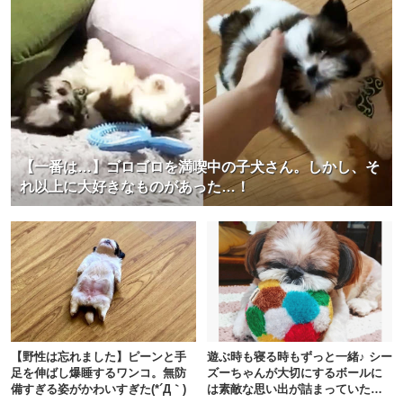
【一番は…】ゴロゴロを満喫中の子犬さん。しかし、そ
れ以上に大好きなものがあった…！
【野性は忘れました】ピーンと手
遊ぶ時も寝る時もずっと一緒♪ シー
足を伸ばし爆睡するワンコ。無防
ズーちゃんが大切にするボールに
備すぎる姿がかわいすぎた(*´Д｀)
は素敵な思い出が詰まっていた…