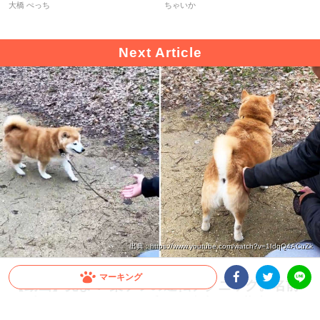
♡
大橋 ぺっち
ちゃいか
出典 : https://www.youtube.com/watch?v=1IdqQ4ACuZk
マーキング
【動画】見よ！ 柴ケツの運転テクニック。名前
を呼ばれて、ピタッと手元に駐車する柴犬さん♪
Facebookシェア
Twitterシェア
LINE