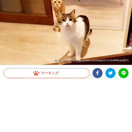
出典 : https://www.youtube.com/watch?v=0vfH9obdEFc
マーキング
【動画】パパさんが帰宅。ドアを開けた瞬間、出
Facebookシェア
Twitterシェア
迎えるニャンコたちの反応に、涙が出そう…！
LINE
これは切ない！ パパさん目線で、ニャンコたちのお出迎えを体感してみると…
2025.04.02 update
ミチ
そんなあからさまに…