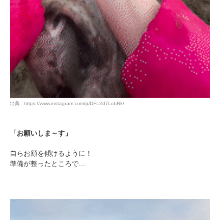
出典 : https://www.instagram.com/p/DFL2d7LobRk/
「お願いしま～す」
自らお顔を傾けるように！
準備が整ったところで…