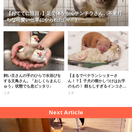
【おててに注目♪】足で体をかくチンチラさん。不意打
ちな可愛い仕草にやられた(´▽｀)
飼い主さんの手のひらで水浴びを
【まるでベテランシッターさ
する文鳥さん。「おしくらまんじ
ん！？】子犬の寝かしつけはお手
ゅう」状態でも息ピッタリ♪
のもの！ 頼もしすぎるインコさん
に拍手♪
ミチ
ミチ