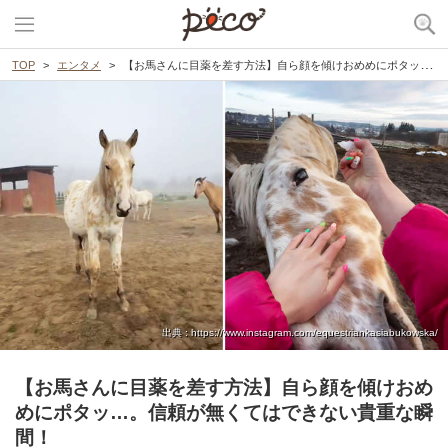
TOP
エンタメ
【お馬さんに目薬を差す方法】自ら顔を傾けおめめにポタッ…。信頼が無くてはできない貴重な瞬間！
出典 : https://www.instagram.com/equestriankasiabukowska/
【お馬さんに目薬を差す方法】自ら顔を傾けおめ
めにポタッ…。信頼が無くてはできない貴重な瞬
間！