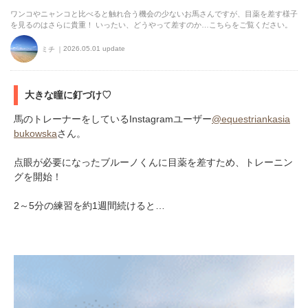
ワンコやニャンコと比べると触れ合う機会の少ないお馬さんですが、目薬を差す様子
を見るのはさらに貴重！ いったい、どうやって差すのか…こちらをご覧ください。
2026.05.01 update
ミチ
大きな瞳に釘づけ♡
馬のトレーナーをしているInstagramユーザー
@equestriankasia
bukowska
さん。
点眼が必要になったブルーノくんに目薬を差すため、トレーニン
グを開始！
2～5分の練習を約1週間続けると…