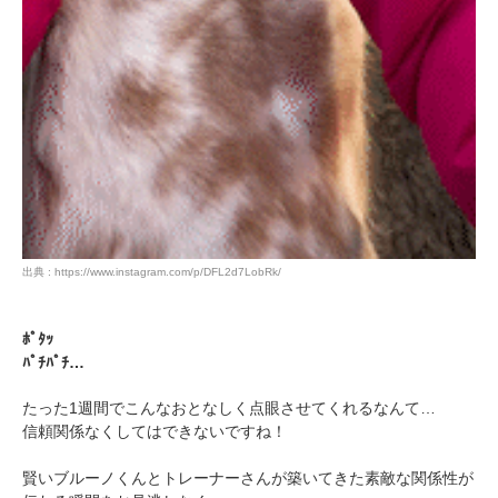
アプリで開く
閉じる
pecodogs
pecocats
いぬ部をフォロー
ねこ部をフォロー
出典 : https://www.instagram.com/p/DFL2d7LobRk/
アプリをダウンロードする
ﾎﾟﾀｯ
ﾊﾟﾁﾊﾟﾁ…
たった1週間でこんなおとなしく点眼させてくれるなんて…
信頼関係なくしてはできないですね！
賢いブルーノくんとトレーナーさんが築いてきた素敵な関係性が