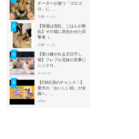
チーターが放つ「ゴロゴ
ロ」に、...
大橋 ぺっち
【現場は混乱、ごはんが散
3
乱】その場に居合わせた目
撃者（...
大橋 ぺっち
【受け継がれる天日干し
4
寝】フレブル兄妹の見事に
シンクロ...
ちゃいか
【CM出演のチャンス！】
5
愛犬の「おいしい顔」が全
国へ。...
<PR>