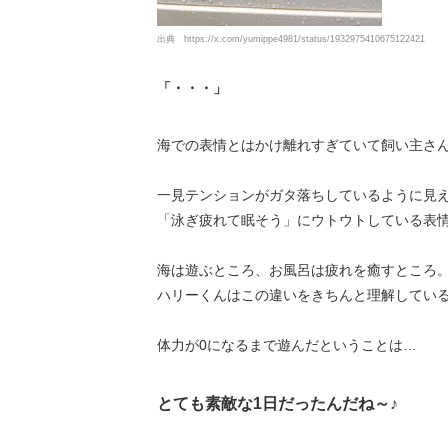
出典 https://x.com/yumippe4981/status/1932975410675122421
「・・・」
海での表情とはかけ離れすぎていて飼い主さ
一見テンションがガタ落ちしているように見
「泳ぎ疲れて眠そう」にウトウトしている表
海は遊ぶところ、お風呂は疲れを癒すところ
ハリーくんはこの違いをきちんと理解してい
体力が0になるまで遊んだということは…
とても素敵な1日だったんだね～♪