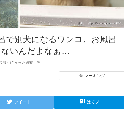
出典 ： https://x.com/yumippe4981
呂で別犬になるワンコ。お風呂
ゃないんだよなぁ…
お風呂に入った途端…笑
マーキング
ツイート
はてブ