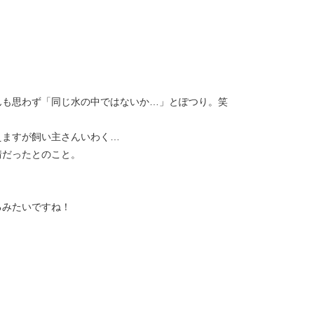
んも思わず「同じ水の中ではないか…」とぽつり。笑
えますが飼い主さんいわく…
情だったとのこと。
。
るみたいですね！