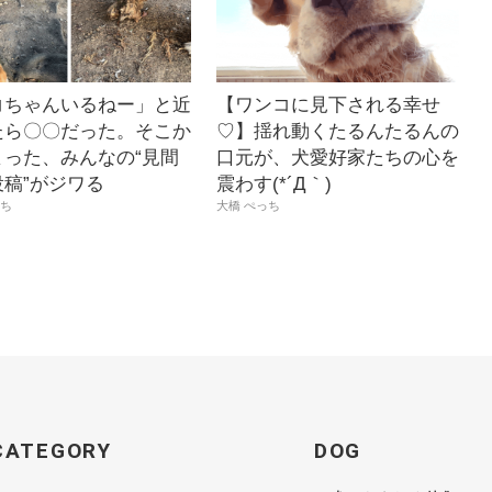
コちゃんいるねー」と近
【ワンコに見下される幸せ
たら〇〇だった。そこか
♡】揺れ動くたるんたるんの
まった、みんなの“見間
口元が、犬愛好家たちの心を
投稿”がジワる
震わす(*´Д｀)
っち
大橋 ぺっち
CATEGORY
DOG