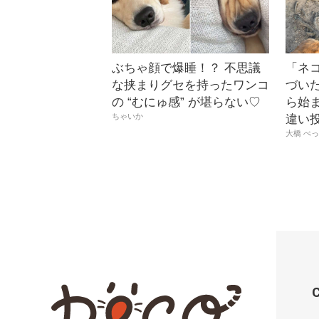
ぶちゃ顔で爆睡！？ 不思議
「ネ
な挟まりグセを持ったワンコ
づい
の “むにゅ感” が堪らない♡
ら始
ちゃいか
違い
大橋 ぺ