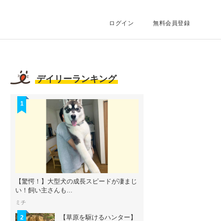
ログイン
無料会員登録
デイリーランキング
1
【驚愕！】大型犬の成長スピードが凄まじ
い！飼い主さんも...
ミチ
【草原を駆けるハンター】
2