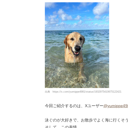
出典 https://x.com/yumippe4981/status/1932975410675122421
今回ご紹介するのは、Xユーザー
@yumippe49
泳ぐのが大好きで、お散歩でよく海に行くそ
そして、この表情。