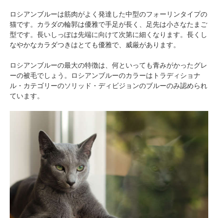
アプリで開く
ロシアンブルーは筋肉がよく発達した中型のフォーリンタイプの
猫です。カラダの輪郭は優雅で手足が長く、足先は小さなたまご
閉じる
型です。長いしっぽは先端に向けて次第に細くなります。長くし
なやかなカラダつきはとても優雅で、威厳があります。
ロシアンブルーの最大の特徴は、何といっても青みがかったグレ
ーの被毛でしょう。ロシアンブルーのカラーはトラディショナ
ル・カテゴリーのソリッド・ディビジョンのブルーのみ認められ
ています。
pecodogs
pecocats
いぬ部をフォロー
ねこ部をフォロー
アプリをダウンロードする