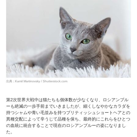
出典 : Kamil Martinovsky / Shutterstock.com
第2次世界大戦中は猫たちも個体数が少なくなり、ロシアンブル
ーも絶滅の一歩手前までいきましたが、細くしなやかなカラダを
持つシャムや青い毛並みを持つブリティッシュショートヘアとの
異種交配によって辛うじて品種を保ち、最終的にこれらをひとつ
の血統に統合することで現在のロシアンブルーの姿になりまし
た。