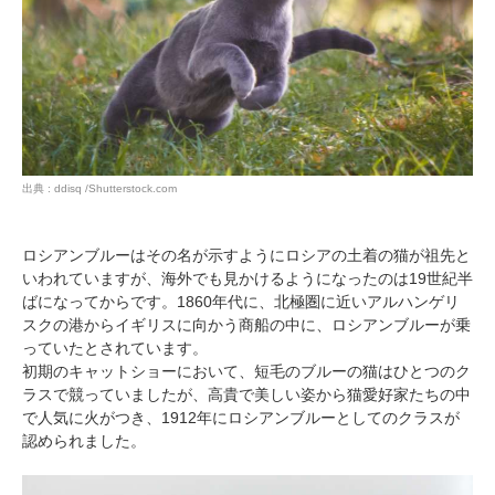
出典 : ddisq /Shutterstock.com
ロシアンブルーはその名が示すようにロシアの土着の猫が祖先と
いわれていますが、海外でも見かけるようになったのは19世紀半
ばになってからです。1860年代に、北極圏に近いアルハンゲリ
スクの港からイギリスに向かう商船の中に、ロシアンブルーが乗
っていたとされています。
初期のキャットショーにおいて、短毛のブルーの猫はひとつのク
ラスで競っていましたが、高貴で美しい姿から猫愛好家たちの中
で人気に火がつき、1912年にロシアンブルーとしてのクラスが
認められました。