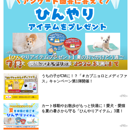
<PR>
【ひんやりアイテムプレゼント】夏のおでかけどう過ご
す？愛犬・愛猫のひんやり対策アンケート実施中！
うちの子がCMに！？「＃カブニョロとメディファ
ス」キャンペーン第1弾開催！
<PR>
カート移動やお散歩がもっと快適に！愛犬・愛猫
を夏の暑さから守る「ひんやりアイテム」3選！
<PR>