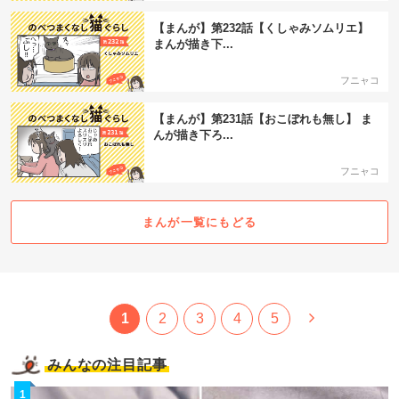
PECOアプリをダウンロード済みの方
【まんが】第232話【くしゃみソムリエ】
アプリで開く
まんが描き下...
閉じる
フニャコ
【まんが】第231話【おこぼれも無し】 ま
んが描き下ろ...
フニャコ
pecodogs
pecocats
まんが一覧にもどる
いぬ部をフォロー
ねこ部をフォロー
アプリをダウンロードする
1
2
3
4
5
みんなの注目記事
1