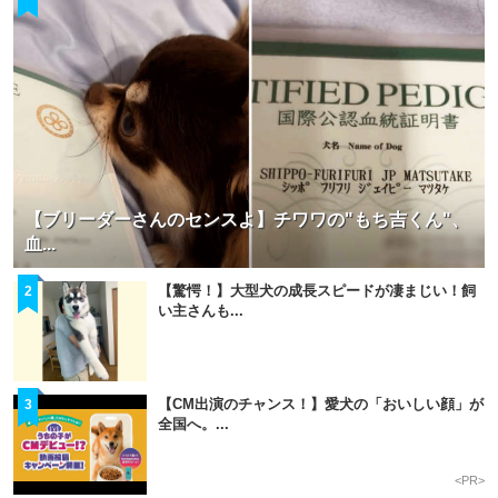
【ブリーダーさんのセンスよ】チワワの"もち吉くん"、
血...
【驚愕！】大型犬の成長スピードが凄まじい！飼
2
い主さんも...
【CM出演のチャンス！】愛犬の「おいしい顔」が
3
全国へ。...
<PR>