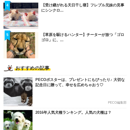
【受け継がれる天日干し寝】フレブル兄妹の見事
4
にシンクロ...
【草原を駆けるハンター】チーターが放つ「ゴロ
5
ゴロ」に、...
おすすめの記事
PECOポスターは、プレゼントにもぴったり♪ 大切な
記念日に贈って、幸せを広めちゃおう♡
PECO編集部
2016年人気犬種ランキング。人気の犬種は？