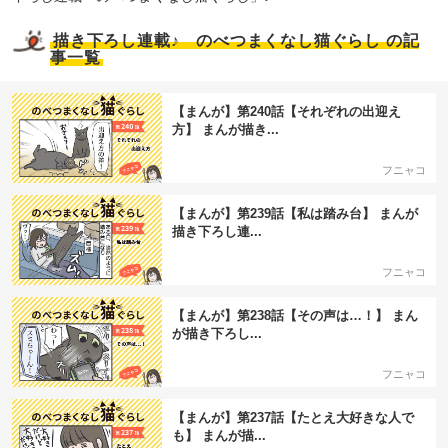
描き下ろし連載♪ のべつまくなし猫ぐらし の記
事一覧
【まんが】第240話【それぞれの出迎え
方】 まんが描き...
フニャコ
【まんが】第239話【私は踏み台】 まんが
描き下ろし連...
フニャコ
【まんが】第238話【その声は…！】 まん
が描き下ろし...
フニャコ
【まんが】第237話【たとえ大好きな人で
も】 まんが描...