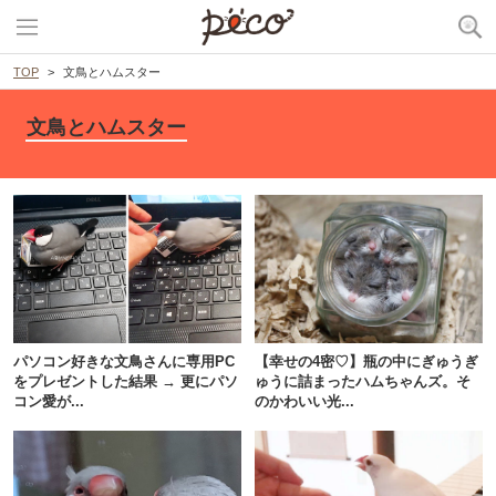
TOP
文鳥とハムスター
文鳥とハムスター
パソコン好きな文鳥さんに専用PC
【幸せの4密♡】瓶の中にぎゅうぎ
をプレゼントした結果 → 更にパソ
ゅうに詰まったハムちゃんズ。そ
コン愛が...
のかわいい光...
PECOアプリをダウンロード済みの方
アプリで開く