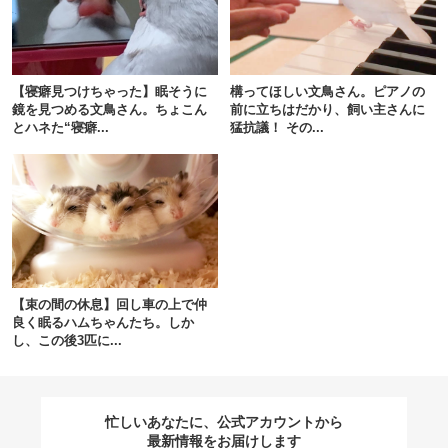
閉じる
【寝癖見つけちゃった】眠そうに
構ってほしい文鳥さん。ピアノの
鏡を見つめる文鳥さん。ちょこん
前に立ちはだかり、飼い主さんに
とハネた“寝癖...
猛抗議！ その...
pecodogs
pecocats
いぬ部をフォロー
ねこ部をフォロー
アプリをダウンロードする
【束の間の休息】回し車の上で仲
良く眠るハムちゃんたち。しか
し、この後3匹に...
忙しいあなたに、公式アカウントから
最新情報をお届けします