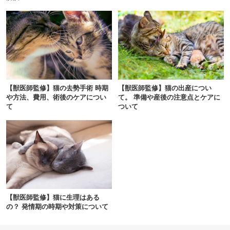
アプリで開く
閉じる
【獣医師監修】猫の去勢手術 時期
【獣医師監修】猫の出産につい
や方法、費用、術後のケアについ
て。 準備や産後の注意点とケアに
pecodogs
pecocats
て
ついて
いぬ部をフォロー
ねこ部をフォロー
アプリをダウンロードする
【獣医師監修】猫に生理はある
の？ 発情期の時期や対策について