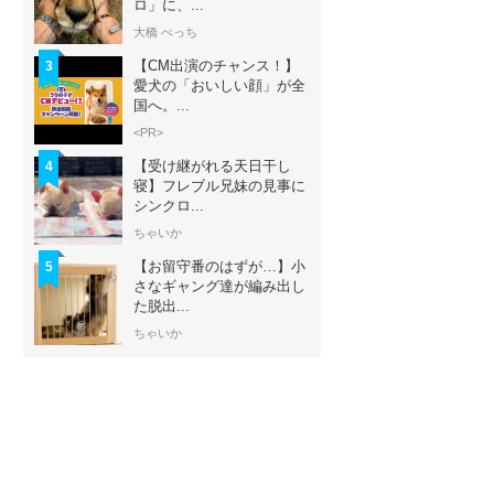
ロ」に、...
大橋 ぺっち
【CM出演のチャンス！】
3
愛犬の「おいしい顔」が全
国へ。...
<PR>
【受け継がれる天日干し
4
寝】フレブル兄妹の見事に
シンクロ...
ちゃいか
【お留守番のはずが…】小
5
さなギャング達が編み出し
た脱出...
ちゃいか