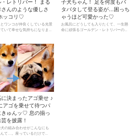
ル・レトリバー！ まる
子犬ちゃん！ 足を何度もバ
母さんのような優しさ
タバタして登る姿が…困っち
ホッコリ♡
ゃうほど可愛かった♡
んとワンコが仲良くしている光景
お風呂にどうしても入りたくて、一生懸
ていて幸せな気持ちになりま...
命に頑張るゴールデン・レトリバーの...
に決まったアゴ乗せ ♪
先にアゴを乗せて待つパ
にきゅんッ♡ 息の揃っ
妹芸を披露！
 柴犬の組み合わせがこんなにも
んて…。座っているだけで...