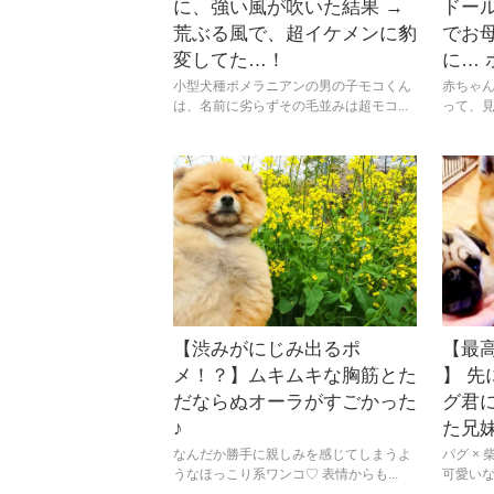
に、強い風が吹いた結果 →
ドー
荒ぶる風で、超イケメンに豹
でお
変してた…！
に… 
小型犬種ポメラニアンの男の子モコくん
赤ちゃ
は、名前に劣らずその毛並みは超モコ...
って、見
【渋みがにじみ出るポ
【最高
メ！？】ムキムキな胸筋とた
】 
だならぬオーラがすごかった
グ君
♪
た兄
なんだか勝手に親しみを感じてしまうよ
パグ ×
うなほっこり系ワンコ♡ 表情からも...
可愛いな