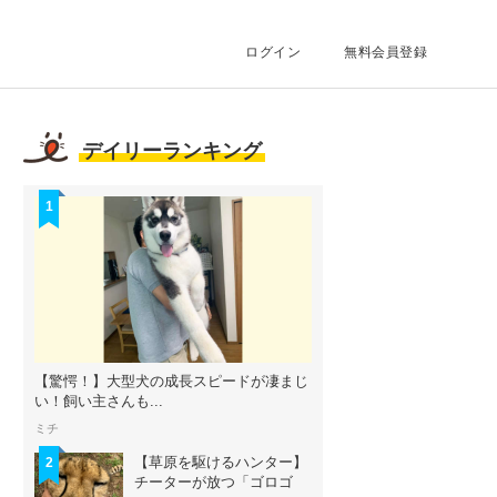
ログイン
無料会員登録
デイリーランキング
1
【驚愕！】大型犬の成長スピードが凄まじ
い！飼い主さんも...
ミチ
【草原を駆けるハンター】
2
チーターが放つ「ゴロゴ