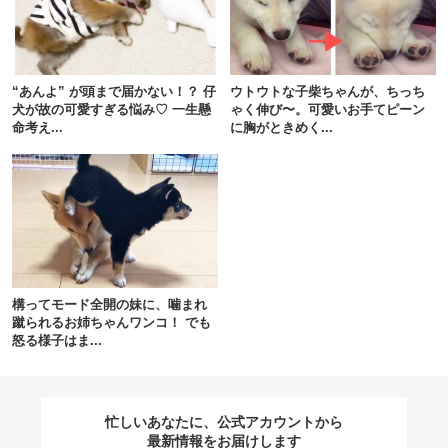
閉じる
“あんよ” が頭まで届かない！？ 仔
ウトウトな子柴ちゃんが、ちっち
犬が故の可愛すぎる悩み♡ 一生懸
ゃく伸び〜。可愛いお手てピーン
命考え...
に胸がときめく...
pecodogs
pecocats
いぬ部をフォロー
ねこ部をフォロー
アプリをダウンロードする
構ってモード全開の妹に、噛まれ
蹴られるお姉ちゃんワンコ！ でも
怒る様子はま...
忙しいあなたに、公式アカウントから
最新情報をお届けします